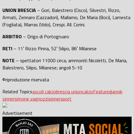
UNION BRESCIA
– Gori, Balestrero (Cisco), Silvestri, Rizzo,
Armati, Zennaro (Cazzadori), Mallamo, De Maria (Boci), Lamesta
(Fogliata), Marras (Vido), Crespi. All. Corini.
ARBITRO
– Drigo di Portogruaro
RETI
– 11′ Rizzo Pinna, 52′ Silipo, 86′ Milanese
NOTE
– spettatori 11000 circa; ammoniti Nicoletti, De Maria,
Balestrero, Silipo, Milanese; angoli 5-10
©riproduzione riservata
Related Topics
ascoli calcio
brescia union
calcio
Featured
jannik
sinner
simone vagnozzi
sinner
sport
Advertisement