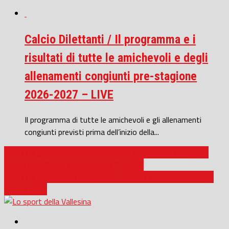
Calcio Dilettanti / Il programma e i
risultati di tutte le amichevoli e degli
allenamenti congiunti pre-stagione
2026-2027 – LIVE
Il programma di tutte le amichevoli e gli allenamenti
congiunti previsti prima dell’inizio della...
Calcio / Il gruppo “Neroazzurri Cingoli e dintorni” festeggia il
doublete dell’Inter al Ristorante “I Ponti”
Calcio / Il preparatore dei portieri Stefano Manfredi lascia l’FC
Osimo 2011