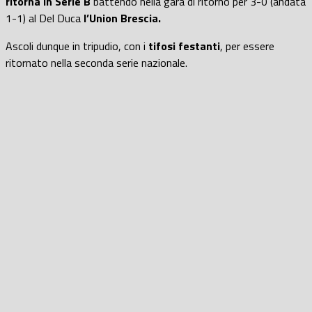
ritorna in Serie B
battendo nella gara di ritorno per 3-0 (andata
1-1) al Del Duca
l’Union Brescia.
Ascoli dunque in tripudio, con i
tifosi festanti
, per essere
ritornato nella seconda serie nazionale.