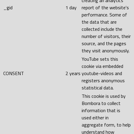
creating an analytics
_gid
1 day
report of the website's
performance. Some of
the data that are
collected include the
number of visitors, their
source, and the pages
they visit anonymously.
YouTube sets this
cookie via embedded
CONSENT
2 years
youtube-videos and
registers anonymous
statistical data.
This cookie is used by
Bombora to collect
information that is
used either in
aggregate form, to help
understand how