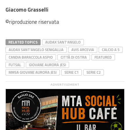
Giacomo Grasselli
©riproduzione riservata
RELATED TOPICS
AUDAX SANT'ANGELO
AUDAX SANT'ANGELO SENIGALLIA
AVIS ARCEVIA
CALCIO A 5
CANDIA BARACCOLA ASPIO
CITTÀ DI OSTRA
FEATURED
FUTSAL
GIOVANE AURORA JESI
MMSA GIOVANE AURORA JESI
SERIE C1
SERIE C2
ADVERTISEMENT