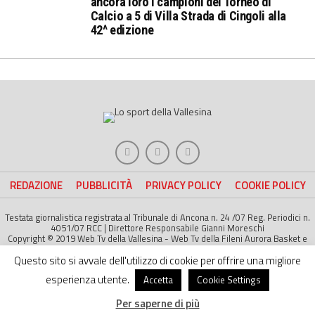
ancora loro i campioni del Torneo di
Calcio a 5 di Villa Strada di Cingoli alla
42^ edizione
REDAZIONE
PUBBLICITÀ
PRIVACY POLICY
COOKIE POLICY
Testata giornalistica registrata al Tribunale di Ancona n. 24 /07 Reg. Periodici n.
4051/07 RCC | Direttore Responsabile Gianni Moreschi
Copyright © 2019 Web Tv della Vallesina - Web Tv della Fileni Aurora Basket e
della Jesina Calcio. All right Reserved | Project by
Life Color
Questo sito si avvale dell'utilizzo di cookie per offrire una migliore
esperienza utente.
Accetta
Cookie Settings
Per saperne di più