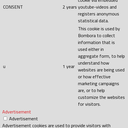
cookie via embedded
CONSENT
2 years
youtube-videos and
registers anonymous
statistical data.
This cookie is used by
Bombora to collect
information that is
used either in
aggregate form, to help
understand how
u
1 year
websites are being used
or how effective
marketing campaigns
are, or to help
customize the websites
for visitors.
Advertisement
Advertisement
Advertisement cookies are used to provide visitors with