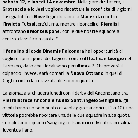
sabato 12, e lunedì 14 novembre
. Nelle gare di stasera, il
Grottaccia
e lo
Jesi
vogliono riscattare le sconfitte di 7 giorni
fa: i gialloblù di
Novelli
giocheranno a
Macerata
contro
l’Invicta Futsal
terz’ultima, mentre i leoncelli di
Pieralisi
affrontano il
Montelupone
, con le due nostre squadre a
centro-classifica a quota 9.
Il
fanalino di coda Dinamis Falconara
ha l’opportunità di
cogliere i primi punti di stagione contro il
Real San Giorgio
nel
Fermano, dato che i locali sono penultimi a 2. Chi proverà il
colpaccio, invece, sarà domani la
Nuova Ottrano
in quel di
Cagli
, contro la corazzata di Giommi quarta.
La giornata si chiuderà lunedì con il derby dell’Anconetano tra
Pietralacroce Ancona e Audax Sant’Angelo Senigallia
: gli
ospiti hanno un solo punto di vantaggio sui dorici (11 a 10), una
vittoria potrebbe riportare una delle due squadre in alta quota.
Completano il quadro Sangiorgio-Pianaccio e Monturano-Alma
Juventus Fano.