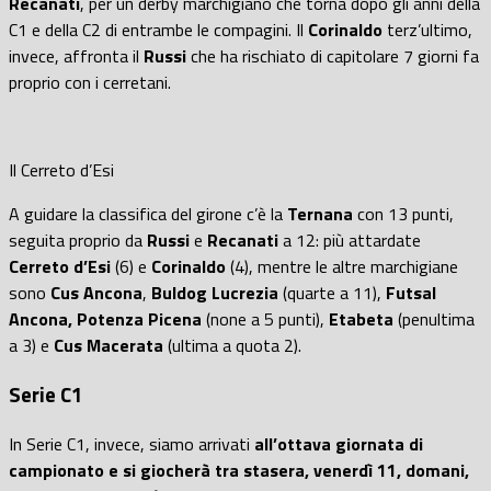
Recanati
, per un derby marchigiano che torna dopo gli anni della
C1 e della C2 di entrambe le compagini. Il
Corinaldo
terz’ultimo,
invece, affronta il
Russi
che ha rischiato di capitolare 7 giorni fa
proprio con i cerretani.
Il Cerreto d’Esi
A guidare la classifica del girone c’è la
Ternana
con 13 punti,
seguita proprio da
Russi
e
Recanati
a 12: più attardate
Cerreto d’Esi
(6) e
Corinaldo
(4), mentre le altre marchigiane
sono
Cus Ancona
,
Buldog Lucrezia
(quarte a 11),
Futsal
Ancona, Potenza Picena
(none a 5 punti),
Etabeta
(penultima
a 3) e
Cus Macerata
(ultima a quota 2).
Serie C1
In Serie C1, invece, siamo arrivati
all’ottava giornata di
campionato e si giocherà tra stasera, venerdì 11, domani,