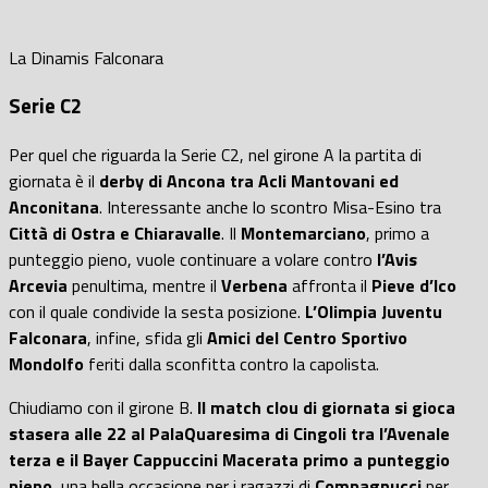
La Dinamis Falconara
Serie C2
Per quel che riguarda la Serie C2, nel girone A la partita di
giornata è il
derby di Ancona tra Acli Mantovani ed
Anconitana
. Interessante anche lo scontro Misa-Esino tra
Città di Ostra e Chiaravalle
. Il
Montemarciano
, primo a
punteggio pieno, vuole continuare a volare contro
l’Avis
Arcevia
penultima, mentre il
Verbena
affronta il
Pieve d’Ico
con il quale condivide la sesta posizione.
L’Olimpia Juventu
Falconara
, infine, sfida gli
Amici del Centro Sportivo
Mondolfo
feriti dalla sconfitta contro la capolista.
Chiudiamo con il girone B.
Il match clou di giornata si gioca
stasera alle 22 al PalaQuaresima di Cingoli tra l’Avenale
terza e il Bayer Cappuccini Macerata primo a punteggio
pieno
, una bella occasione per i ragazzi di
Compagnucci
per