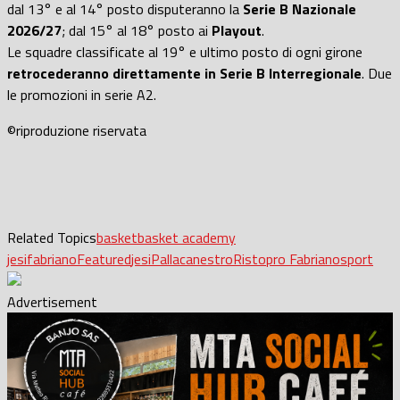
dal 13° e al 14° posto disputeranno la
Serie B Nazionale
2026/27
; dal 15° al 18° posto ai
Playout
.
Le squadre classificate al 19° e ultimo posto di ogni girone
retrocederanno direttamente in Serie B Interregionale
. Due
le promozioni in serie A2.
©riproduzione riservata
Related Topics
basket
basket academy
jesi
fabriano
Featured
jesi
Pallacanestro
Ristopro Fabriano
sport
Advertisement