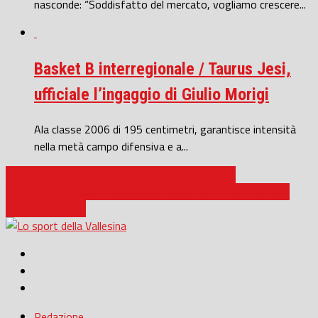
nasconde: “Soddisfatto del mercato, vogliamo crescere...
Basket B interregionale / Taurus Jesi,
ufficiale l’ingaggio di Giulio Morigi
Ala classe 2006 di 195 centimetri, garantisce intensità
nella metà campo difensiva e a...
Calcio Serie D / Tre giovani per la Vigor Senigallia
Basket B nazionale / Fabriano, gli ultimi rinforzi si chiamano
Ponziani e Vavoli
Redazione