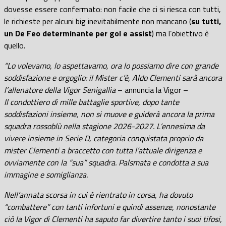
dovesse essere confermato: non facile che ci si riesca con tutti,
le richieste per alcuni big inevitabilmente non mancano (
su tutti,
un De Feo determinante per gol e assist
) ma l’obiettivo è
quello.
“Lo volevamo, lo aspettavamo, ora lo possiamo dire con grande
soddisfazione e orgoglio: il Mister c’è, Aldo Clementi sarà ancora
l’allenatore della Vigor Senigallia
– annuncia la Vigor –
Il condottiero di mille battaglie sportive, dopo tante
soddisfazioni insieme, non si muove e guiderà ancora la prima
squadra rossoblù nella stagione 2026-2027. L’ennesima da
vivere insieme in Serie D,
categoria conquistata proprio da
mister Clementi a braccetto con tutta l’attuale dirigenza e
ovviamente con la “sua” squadra. Palsmata e condotta a sua
immagine e somiglianza.
Nell’annata scorsa in cui è rientrato in corsa, ha dovuto
“combattere” con tanti infortuni e quindi assenze, nonostante
ciò la Vigor di Clementi ha saputo far divertire tanto i suoi tifosi,