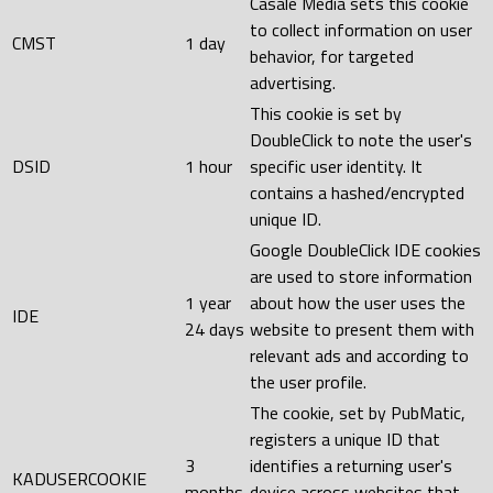
Casale Media sets this cookie
to collect information on user
CMST
1 day
behavior, for targeted
advertising.
This cookie is set by
DoubleClick to note the user's
DSID
1 hour
specific user identity. It
contains a hashed/encrypted
unique ID.
Google DoubleClick IDE cookies
are used to store information
1 year
about how the user uses the
IDE
24 days
website to present them with
relevant ads and according to
the user profile.
The cookie, set by PubMatic,
registers a unique ID that
3
identifies a returning user's
KADUSERCOOKIE
months
device across websites that