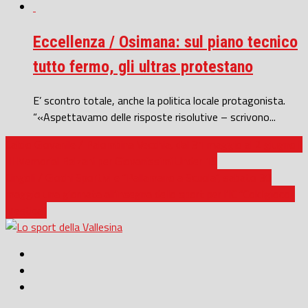
Eccellenza / Osimana: sul piano tecnico
tutto fermo, gli ultras protestano
E’ scontro totale, anche la politica locale protagonista.
“«Aspettavamo delle risposte risolutive – scrivono...
Calcio Giovanile / Palombina Vecchia, dal 31 maggio al 2 giugno il
III Memorial Balzani per Giovanissimi Under 15
Cingoli / Giochi Sportivi e “Pallamano a Scuola”, sabato 30
maggio una giornata all’insegna dello sport per l’IC “Coldigioco-
Mestica”