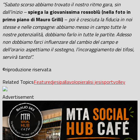
“Sabato scorso abbiamo trovato il nostro ritmo gara, sin
dall’inizio –
spiega la giovanissima rossoblù (nella foto in
primo piano di Mauro Grilli)
–
poi è cresciuta la fiducia in noi
stesse e nelle compagne: abbiamo messo in campo tutte le
nostre potenzialità, dobbiamo farlo in tutte le partite. Adesso
non dobbiamo farci influenzare dal cambio del campo e
dell’orario: aspettiamo il sostegno, l’incoraggiamento dei tifosi,
servirà tanto!”.
©riproduzione riservata
Related Topics
Featured
jesi
pallavolo
pieralisi jesi
sport
volley
Advertisement