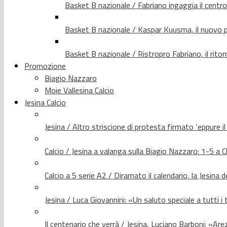
Basket B nazionale / Fabriano ingaggia il centr
Basket B nazionale / Kaspar Kuusma, il nuovo p
Basket B nazionale / Ristropro Fabriano, il rito
Promozione
Biagio Nazzaro
Moie Vallesina Calcio
Jesina Calcio
Jesina / Altro striscione di protesta firmato ‘eppure i
Calcio / Jesina a valanga sulla Biagio Nazzaro: 1-5 a C
Calcio a 5 serie A2 / Diramato il calendario, la Jesina 
Jesina / Luca Giovannini: «Un saluto speciale a tutti i t
Il centenario che verrà / Jesina, Luciano Barboni: «Arez