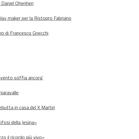
o Daniel Ohenhen
lay maker per la Ristopro Fabriano
rno di Francesco Gnecchi
l vento soffia ancora’
hiaravalle
debutta in casa del X Martiri
ifosi della Jesina»
zo il ricordo più vivo»