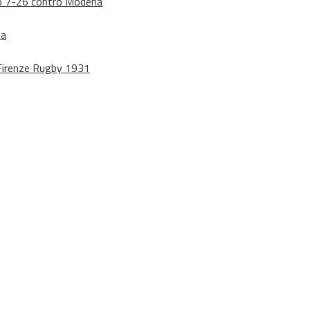
dono 7-26 contro Modena
na
o Firenze Rugby 1931