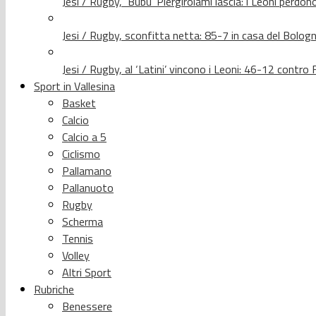
Jesi / Rugby, ‘Bubu’ Piergirolami lascia: i Leoni per
Jesi / Rugby, sconfitta netta: 85-7 in casa del Bolog
Jesi / Rugby, al ‘Latini’ vincono i Leoni: 46-12 contr
Sport in Vallesina
Basket
Calcio
Calcio a 5
Ciclismo
Pallamano
Pallanuoto
Rugby
Scherma
Tennis
Volley
Altri Sport
Rubriche
Benessere