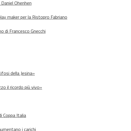
o Daniel Ohenhen
lay maker per la Ristopro Fabriano
rno di Francesco Gnecchi
ifosi della Jesina»
zo il ricordo più vivo»
i Coppa Italia
aumentano i carichi