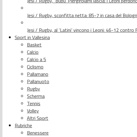
Jesi / Rugby, ‘Bubu’ Piergirolami lascia: i Leoni per
Jesi / Rugby, sconfitta netta: 85-7 in casa del Bolog
Jesi / Rugby, al ‘Latini’ vincono i Leoni: 46-12 contr
Sport in Vallesina
Basket
Calcio
Calcio a 5
Ciclismo
Pallamano
Pallanuoto
Rugby
Scherma
Tennis
Volley
Altri Sport
Rubriche
Benessere