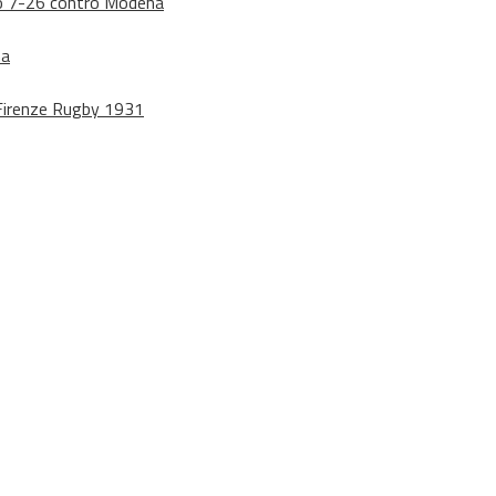
dono 7-26 contro Modena
na
o Firenze Rugby 1931