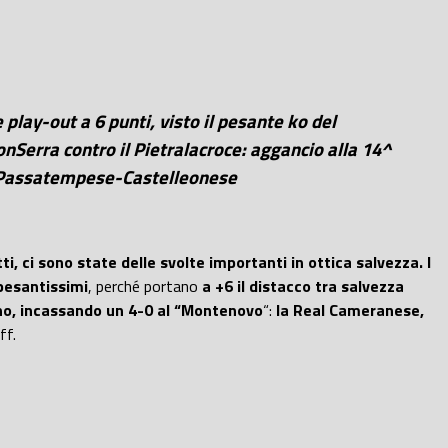
 play-out a 6 punti, visto il pesante ko del
nSerra contro il Pietralacroce: aggancio alla 14^
 e Passatempese-Castelleonese
, ci sono state delle svolte importanti in ottica salvezza.
I
pesantissimi
, perché portano
a +6 il distacco tra salvezza
ino, incassando un 4-0 al “Montenovo
“:
la Real Cameranese,
ff.