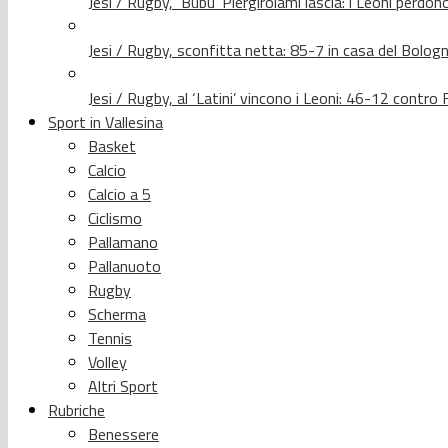
Jesi / Rugby, ‘Bubu’ Piergirolami lascia: i Leoni per
Jesi / Rugby, sconfitta netta: 85-7 in casa del Bolog
Jesi / Rugby, al ‘Latini’ vincono i Leoni: 46-12 contr
Sport in Vallesina
Basket
Calcio
Calcio a 5
Ciclismo
Pallamano
Pallanuoto
Rugby
Scherma
Tennis
Volley
Altri Sport
Rubriche
Benessere