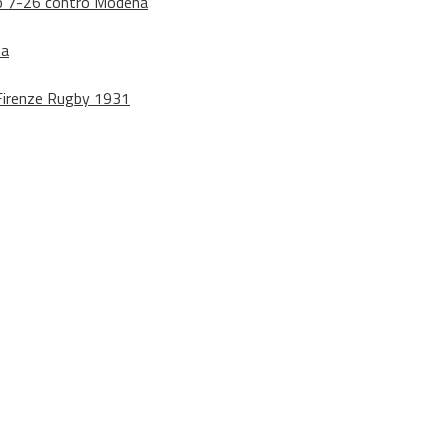
dono 7-26 contro Modena
na
o Firenze Rugby 1931