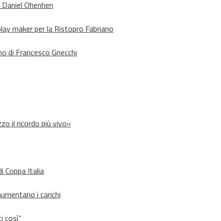
o Daniel Ohenhen
lay maker per la Ristopro Fabriano
rno di Francesco Gnecchi
zo il ricordo più vivo»
i Coppa Italia
aumentano i carichi
i così”