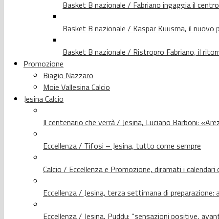
Basket B nazionale / Fabriano ingaggia il centr
Basket B nazionale / Kaspar Kuusma, il nuovo p
Basket B nazionale / Ristropro Fabriano, il rito
Promozione
Biagio Nazzaro
Moie Vallesina Calcio
Jesina Calcio
Il centenario che verrà / Jesina, Luciano Barboni: «Arez
Eccellenza / Tifosi – Jesina, tutto come sempre
Calcio / Eccellenza e Promozione, diramati i calendari d
Eccellenza / Jesina, terza settimana di preparazione: 
Eccellenza / Jesina, Puddu: “sensazioni positive, avant