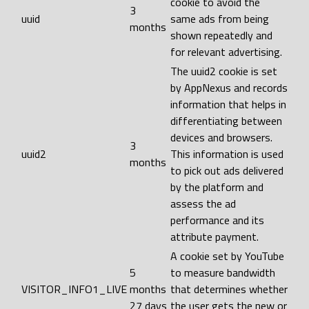
cookie to avoid the
3
uuid
same ads from being
months
shown repeatedly and
for relevant advertising.
The uuid2 cookie is set
by AppNexus and records
information that helps in
differentiating between
devices and browsers.
3
uuid2
This information is used
months
to pick out ads delivered
by the platform and
assess the ad
performance and its
attribute payment.
A cookie set by YouTube
5
to measure bandwidth
VISITOR_INFO1_LIVE
months
that determines whether
27 days
the user gets the new or