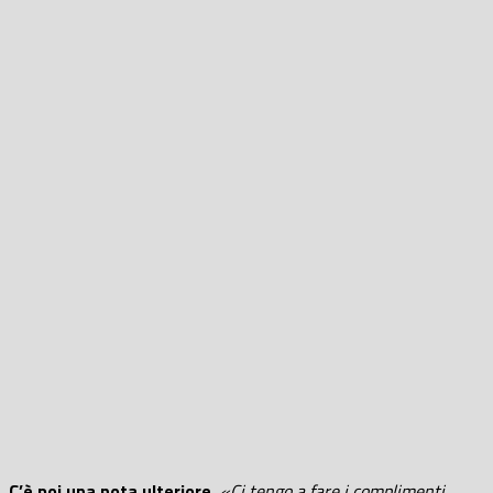
C’è poi una nota ulteriore.
«Ci tengo a fare i complimenti