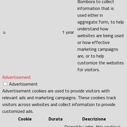
Bombora to collect
information that is
used either in
aggregate form, to help
understand how
u
1 year
websites are being used
or how effective
marketing campaigns
are, or to help
customize the websites
for visitors.
Advertisement
Advertisement
Advertisement cookies are used to provide visitors with
relevant ads and marketing campaigns. These cookies track
visitors across websites and collect information to provide
customized ads.
Cookie
Durata
Descrizione
Owned by agkn, this cookie is