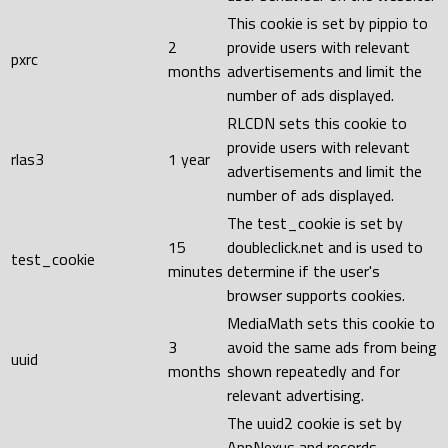
This cookie is set by pippio to
2
provide users with relevant
pxrc
months
advertisements and limit the
number of ads displayed.
RLCDN sets this cookie to
provide users with relevant
rlas3
1 year
advertisements and limit the
number of ads displayed.
The test_cookie is set by
15
doubleclick.net and is used to
test_cookie
minutes
determine if the user's
browser supports cookies.
MediaMath sets this cookie to
3
avoid the same ads from being
uuid
months
shown repeatedly and for
relevant advertising.
The uuid2 cookie is set by
AppNexus and records