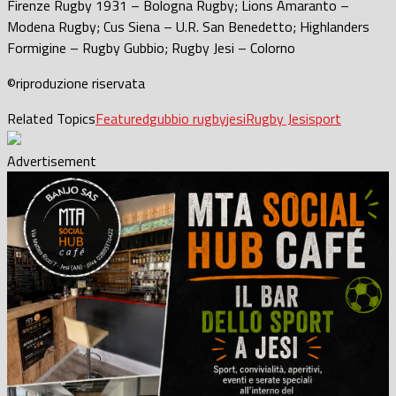
Firenze Rugby 1931 – Bologna Rugby; Lions Amaranto –
Modena Rugby; Cus Siena – U.R. San Benedetto; Highlanders
Formigine – Rugby Gubbio; Rugby Jesi – Colorno
©riproduzione riservata
Related Topics
Featured
gubbio rugby
jesi
Rugby Jesi
sport
Advertisement