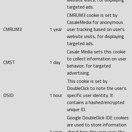
targeted ads.
CMRUM3 cookie is set by
CasaleMedia for anonymous
CMRUM3
1 year
user tracking based on user's
website visits, for displaying
targeted ads.
Casale Media sets this cookie
to collect information on user
CMST
1 day
behavior, for targeted
advertising.
This cookie is set by
DoubleClick to note the user's
DSID
1 hour
specific user identity. It
contains a hashed/encrypted
unique ID.
Google DoubleClick IDE cookies
are used to store information
1 year
about how the user uses the