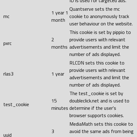
ID is used for targeted ads.
Quantserve sets the mc
1 year 1
mc
cookie to anonymously track
month
user behaviour on the website.
This cookie is set by pippio to
2
provide users with relevant
pxrc
months
advertisements and limit the
number of ads displayed.
RLCDN sets this cookie to
provide users with relevant
rlas3
1 year
advertisements and limit the
number of ads displayed.
The test_cookie is set by
15
doubleclick.net and is used to
test_cookie
minutes
determine if the user's
browser supports cookies.
MediaMath sets this cookie to
3
avoid the same ads from being
uuid