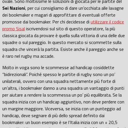
ovale. Sono moltissime le soluzioni di giocata per le partite del
Sei Nazioni
, per cui consigliamo di dare un’occhiata alle lavagne
dei bookmaker e magari di approfittare di eventuali offerte
promosse dai bookmaker. Per chi decidesse di
utilizzare il codice
promo Sisal
iscrivendosi sul sito di questo operatore, la più
classica giocata da provare è quella sulla vittoria di una delle due
squadre o sul pareggio. In questo mercato si scommette sulla
squadra che vincerà la partita. Esiste anche il pareggio anche se
è raro nel rugby ma accade.
Molto in voga sono le scommesse ad handicap cosiddette
“bidirezionali”. Poiché spesso le partite di rugby sono un po’
unilaterali, ovvero con una squadra nettamente più forte di
un’altra, i bookmaker danno a una squadra un vantaggio di punti
per aiutare a rendere la scommessa un po’ più equilibrata. Se la
squadra inizia con un handicap aggiuntivo, non deve perdere con
un margine maggiore. Viceversa, se inizia con un punteggio ad
handicap, deve segnare di più dello spread definito dai
bookmaker: un buon esempio è se l’Italia inizia con un + 20,5