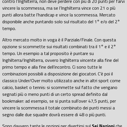
contro l’Inghilterra, non deve perdere con più di 20 punti per farvi
vincere la scommessa, ma se l’Inghilterra vince con 21 o più
punti allora batte l’handicap e vince la scommessa. Mercato
disponibile anche puntando solo sul risultato del 1° e/o del 2°
tempo.
Altro mercato molto in voga è il Parziale/Finale. Con questa
opzione si scommette sui risultati combinati tra il 1° e il 2°
tempo. Un esempio a tal proposito è puntare su
Inghilterra/Inghilterra, ovvero Inghilterra vincente alla fine del
primo tempo e alla fine dell’incontro. Ci sono tutte le
combinazioni possibili a disposizione dei giocatori. C’è poi il
classico Under/Over molto utilizzato anche in altri sport come
calcio, basket o tennis: si scommette sul fatto che vengano
segnati più o meno punti di un certo spread definito dal
bookmaker: ad esempio, se si punta sull’over 47,5 punti, per
vincere la scommessa il totale combinato dei punti messi a
segno dalle due squadre dovrà essere di 48 o più punti.
Sono davvero tante le opzioni per divertirsi sul
Sei Nazioni
che