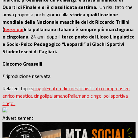
Quarti di Finale e si è classificata settima
. Un risultato che
arriva proprio a pochi giorni dalla
storica qualificazione
mondiale della Nazionale maschile del dt Riccardo Trillini
(
leggi qui
): la pallamano italiana è sempre più marchigiana
e cingolana
. 24 anni dopo il
terzo posto del Liceo Linguistico
e Socio-Psico Pedagogico “Leopardi” ai Giochi Sportivi
Studenteschi di Cagliari.
Giacomo Grasselli
©riproduzione riservata
Related Topics
cingoli
Featured
ic mestica
istituto comprensivo
enrico mestica cingoli
pallamano
Pallamano cingoli
polisportiva
cingoli
Advertisement