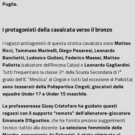
Puglia.
I protagonisti della cavalcata verso il bronzo
I ragazzi protagonisti di questa storica cavalcata sono
Matteo
Ricci, Tommaso Marinelli, Diego Pesaresi, Leonardo
Banchetti, Ludovico Giulioni, Federico Massei, Matteo
Pallotta
(calciatore dell’Ancona Calcio) e
Leonardo Gagliardini
.
Tutti frequentano la classe 3^ della Scuola Secondaria di I°
grado dell’IC “Mestica” di Cingoli e tutti (ad eccezione di Pallotta)
sono tesserati della Polisportiva Cingoli, giocatori delle
squadre Under 17 e Under 15 maschile
.
La professoressa Giusy Cristofaro ha guidato questi
ragazzi con il supporto “remoto” dell’allenatore-giocatore
Emanuele D’Agostino
, che ha fornito preziosi suggerimenti
tecnico-tattici alla docente.
La selezione femminile delle
Marche, proveniente da Polverigi, è stata eliminata ai