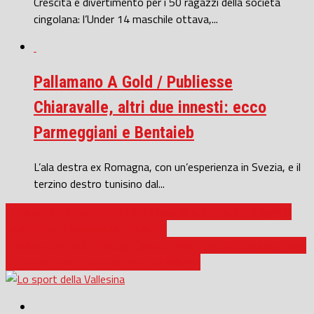
Crescita e divertimento per i 50 ragazzi della società
cingolana: l’Under 14 maschile ottava,...
Pallamano A Gold / Publiesse
Chiaravalle, altri due innesti: ecco
Parmeggiani e Bentaieb
L’ala destra ex Romagna, con un’esperienza in Svezia, e il
terzino destro tunisino dal...
Pallamano A2 Femminile / Publiesse Chiaravalle, inizia oggi la
Final Six per l’accesso alla Serie A1
Pallamano A Gold / Macagi Cingoli, al via i play-out: domani gara
1 di semifinale in casa del Secchia Rubiera