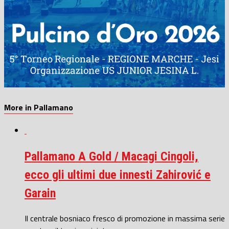
More in Pallamano
Pallamano A Gold / Macagi Cingoli,
ecco gli ultimi due innesti Zahirović e
Garain
Il centrale bosniaco fresco di promozione in massima serie