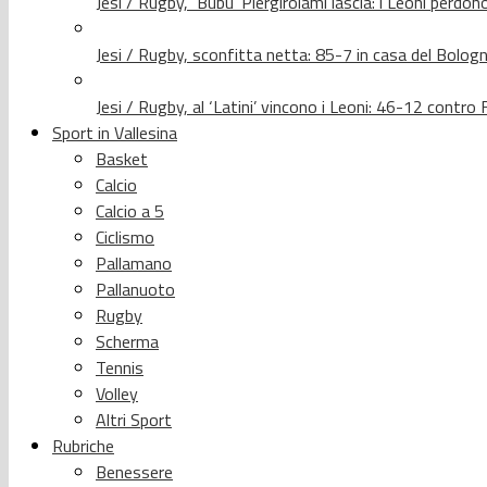
Jesi / Rugby, ‘Bubu’ Piergirolami lascia: i Leoni per
Jesi / Rugby, sconfitta netta: 85-7 in casa del Bolog
Jesi / Rugby, al ‘Latini’ vincono i Leoni: 46-12 contr
Sport in Vallesina
Basket
Calcio
Calcio a 5
Ciclismo
Pallamano
Pallanuoto
Rugby
Scherma
Tennis
Volley
Altri Sport
Rubriche
Benessere