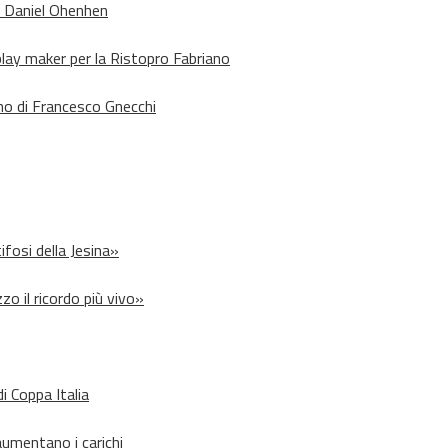
o Daniel Ohenhen
lay maker per la Ristopro Fabriano
rno di Francesco Gnecchi
ifosi della Jesina»
zo il ricordo più vivo»
i Coppa Italia
aumentano i carichi