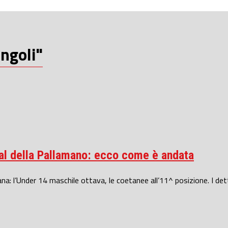
ingoli"
ival della Pallamano: ecco come è andata
ana: l’Under 14 maschile ottava, le coetanee all’11^ posizione. I dett