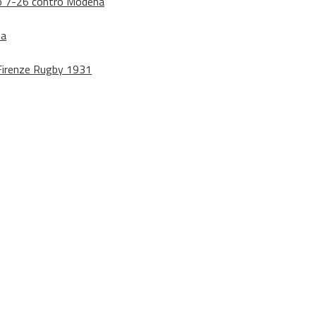
dono 7-26 contro Modena
na
o Firenze Rugby 1931