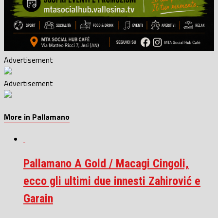
Advertisement
Advertisement
More in Pallamano
Pallamano A Gold / Macagi Cingoli,
ecco gli ultimi due innesti Zahirović e
Garain