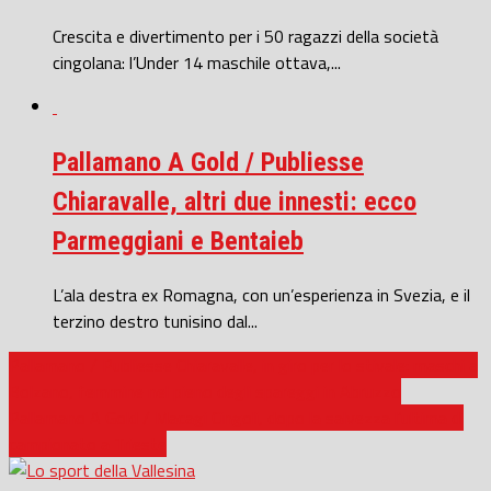
Crescita e divertimento per i 50 ragazzi della società
cingolana: l’Under 14 maschile ottava,...
Pallamano A Gold / Publiesse
Chiaravalle, altri due innesti: ecco
Parmeggiani e Bentaieb
L’ala destra ex Romagna, con un’esperienza in Svezia, e il
terzino destro tunisino dal...
Pallamano / Publiesse Chiaravalle, in giro per lo stivale: maschi a
Bolzano, femmine nel pieno degli spareggi in Abruzzo
Pallamano A Gold / Macagi Cingoli, dopo la salvezza l’ultima di
campionato a Trieste