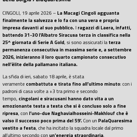
CINGOLI, 19 aprile 2026 –
La Macagi Cingoli agguanta
finalmente la salvezza e lo fa con una vera e propria
impresa davanti al suo pubblico.
I
ragazzi di Laera, infatti,
battendo 31-30 l’Albatro Siracusa terza in classifica nella
25^ giornata di Serie A Gold
, si sono assicurati la
terza
permanenza consecutiva in massima serie e, a settembre
2026, inizieranno il loro quarto campionato consecutivo
nell’èlite della pallamano italiana.
La sfida di ieri, sabato 18 aprile, è stata
veramente
combattuta e tirata fino all’ultimo minuto
: con i
padroni di casa volte a +3 tra primo e secondo
tempo,
cingolani e siracusani hanno dato vita a un
emozionante testa a testa che si è concluso solo a fine
ripresa
, con
l’uno-due Naghavialhosseini-Makhlouf che è
valso il successo poco prima del 59’.
Con un
PalaQuaresima
vestito a festa
, che ha incitato la squadra locale dal primo
all’ultimo secondo con
un’energia straordinaria
.