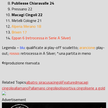
Publiesse Chiaravalle 24
Pressano 22
Macagi Cingoli 22
Metelli Cologne 21
Alperia Merano 18
Brixen 17
Eppan 6 (retrocessa in Serie A Silver)
Legenda –
blu
: qualificate ai play-off scudetto;
arancione
: play-
out;
rosso
: retrocessa in A Silver; *:una partita in meno
©riproduzione riservata
Related Topics
albatro siracusa
cingoli
Featured
macagi
cingoli
pallamano
Pallamano cingoli
polisportiva cingoli
serie a gold
Advertisement