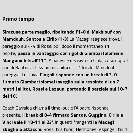
Primo tempo
Siracusa parte meglio, ribaltando l’1-0 di Makhlouf con
Mamdouh, Santos e Cirilo (1-3
) La Macagi reagisce trova il
pareggio sul 4-4 di Rossi poi, dopo il momentaneo +1
ospite,
passa in vantaggio con i gol di Giambartolomei e
Mangoni: 6-5 all’11°.
Albanesi è decisivo su Cirilo, così, dopo il
pari di Baptista, Lezaun ristabilisce il +1 locale. Mamdouh
pareggia, tuttavia
Cingoli risponde con un break di 3-0
firmato Giambartolomei (sveglio sulla respinta di un 7
metri fallito), Rossi e Lezaun, portando il parziale sul 10-7
del 16’.
Coach Garralda chiama il time-out e l’Albatro risponde
presente:
il break di 0-4 firmato Santos, Guggino, Cirilo e
Vinci vale il 10-11 al 23’.
In questi frangenti
la Macagi
sbaglia 6 attacchi
: Rossi tira fuori, Hermones respinge i tiri di