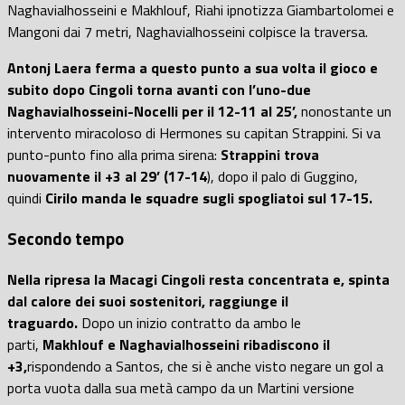
Naghavialhosseini e Makhlouf, Riahi ipnotizza Giambartolomei e
Mangoni dai 7 metri, Naghavialhosseini colpisce la traversa.
Antonj Laera ferma a questo punto a sua volta il gioco e
subito dopo Cingoli torna avanti con l’uno-due
Naghavialhosseini-Nocelli per il 12-11 al 25’,
nonostante un
intervento miracoloso di Hermones su capitan Strappini. Si va
punto-punto fino alla prima sirena:
Strappini trova
nuovamente il +3 al 29’ (17-14
), dopo il palo di Guggino,
quindi
Cirilo manda le squadre sugli spogliatoi sul 17-15.
Secondo tempo
Nella ripresa la Macagi Cingoli resta concentrata e, spinta
dal calore dei suoi sostenitori, raggiunge il
traguardo.
Dopo un inizio contratto da ambo le
parti,
Makhlouf e Naghavialhosseini ribadiscono il
+3,
rispondendo a Santos, che si è anche visto negare un gol a
porta vuota dalla sua metà campo da un Martini versione