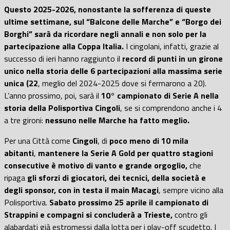
Questo 2025-2026, nonostante la sofferenza di queste
ultime settimane, sul “Balcone delle Marche” e “Borgo dei
Borghi” sarà da ricordare negli annali e non solo per la
partecipazione alla Coppa Italia.
I cingolani, infatti, grazie al
successo di ieri hanno raggiunto il
record di punti in un girone
unico nella storia delle 6 partecipazioni alla massima serie
unica (22
, meglio del 2024-2025 dove si fermarono a 20).
L’anno prossimo, poi, sarà il
10° campionato di Serie A nella
storia della Polisportiva Cingoli
, se si comprendono anche i 4
a tre gironi:
nessuno nelle Marche ha fatto meglio.
Per una Città come
Cingoli
, di
poco meno di 10 mila
abitanti
,
mantenere la Serie A Gold per quattro stagioni
consecutive è motivo di vanto e grande orgoglio,
che
ripaga
gli sforzi di giocatori, dei tecnici, della società e
degli sponsor, con in testa il main Macagi
, sempre vicino alla
Polisportiva.
Sabato prossimo 25 aprile il campionato di
Strappini e compagni si concluderà a Trieste,
contro gli
alabardati già estromessi dalla lotta per i play-off scudetto. I