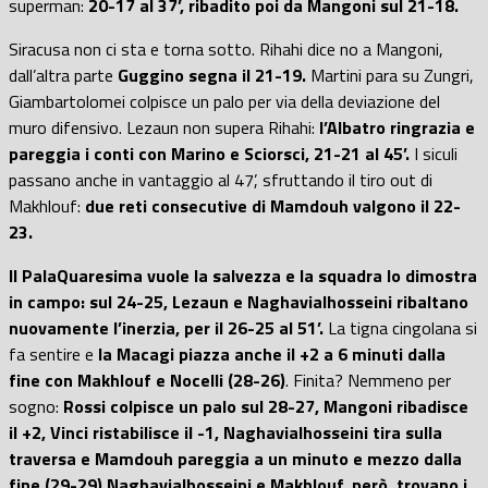
superman:
20-17 al 37’, ribadito poi da Mangoni sul 21-18.
Siracusa non ci sta e torna sotto. Rihahi dice no a Mangoni,
dall’altra parte
Guggino segna il 21-19.
Martini para su Zungri,
Giambartolomei colpisce un palo per via della deviazione del
muro difensivo. Lezaun non supera Rihahi:
l’Albatro ringrazia e
pareggia i conti con Marino e Sciorsci, 21-21 al 45’.
I siculi
passano anche in vantaggio al 47’, sfruttando il tiro out di
Makhlouf:
due reti consecutive di Mamdouh valgono il 22-
23.
Il PalaQuaresima vuole la salvezza e la squadra lo dimostra
in campo: sul 24-25, Lezaun e Naghavialhosseini ribaltano
nuovamente l’inerzia, per il 26-25 al 51’.
La tigna cingolana si
fa sentire e
la Macagi piazza anche il +2 a 6 minuti dalla
fine con Makhlouf e Nocelli (28-26)
. Finita? Nemmeno per
sogno:
Rossi colpisce un palo sul 28-27, Mangoni ribadisce
il +2, Vinci ristabilisce il -1, Naghavialhosseini tira sulla
traversa e Mamdouh pareggia a un minuto e mezzo dalla
fine (29-29).
Naghavialhosseini e Makhlouf, però, trovano i