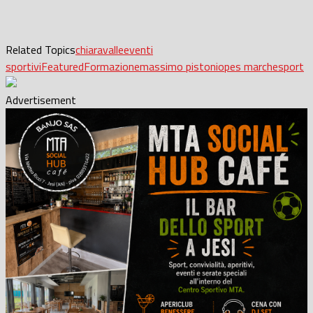
Related Topics
chiaravalle
eventi
sportivi
Featured
Formazione
massimo pistoni
opes marche
sport
Advertisement