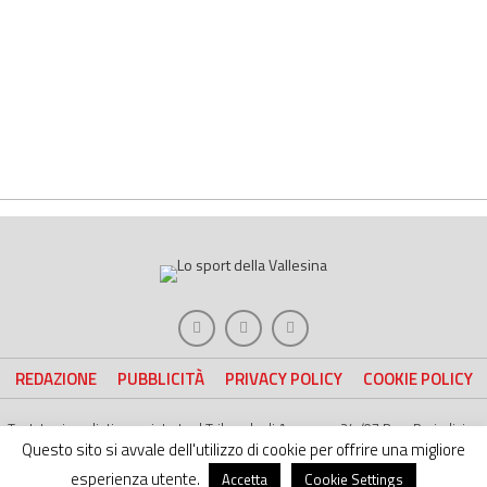
REDAZIONE
PUBBLICITÀ
PRIVACY POLICY
COOKIE POLICY
Testata giornalistica registrata al Tribunale di Ancona n. 24 /07 Reg. Periodici n.
4051/07 RCC | Direttore Responsabile Gianni Moreschi
Questo sito si avvale dell'utilizzo di cookie per offrire una migliore
Copyright © 2019 Web Tv della Vallesina - Web Tv della Fileni Aurora Basket e
della Jesina Calcio. All right Reserved | Project by
esperienza utente.
Life Color
Accetta
Cookie Settings