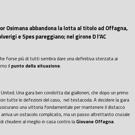
nior Osimana abbandona la lotta al titolo ad Offagna,
lverigi e Spes pareggiano; nel girone D l’AC
 che forse più di tutti sembra dare una definitiva sterzata ai
amo il
punto della situazione
.
 United. Una gara ben condotta dai gialloneri, che dopo un primo
con tutte le defezioni del caso, nel testacoda. A decidere la gara
ssicurano una vittoria fondamentale per mantenere il distacco
Ora arriva un ostacolo complicato, ma un passo altrettanto cruciale
 di chiudere al meglio in casa contro la
Giovane Offagna
.