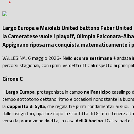
Largo Europa e Maiolati United battono Faber United e
la Cameratese vuole i playoff, Olimpia Falconara-Albac
Appignano riposa ma conquista matematicamente i pla
VALLESINA, 6 maggio 2026- Nello
scorsa settimana
è andata i
percorsi stagionali, con i primi verdetti ufficiali rispetto ai princ
Girone C
Il
Largo Europa
, protagonista in campo
nell’anticipo
casalingo d
tempo sottotono dettano ritmo e occasioni nonostante la buona p
la
doppietta di Sylla
, che regala tre punti fondamentali ai suoi. In
dalle inseguitrici, ripartire dopo la sconfitta di Osimo e tenere a
verso la promozione diretta, in casa
dell’Albacina
. D’altra parte