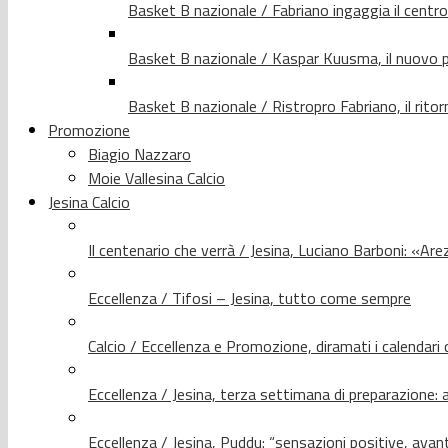
Basket B nazionale / Fabriano ingaggia il centr
Basket B nazionale / Kaspar Kuusma, il nuovo p
Basket B nazionale / Ristropro Fabriano, il rito
Promozione
Biagio Nazzaro
Moie Vallesina Calcio
Jesina Calcio
Il centenario che verrà / Jesina, Luciano Barboni: «Arez
Eccellenza / Tifosi – Jesina, tutto come sempre
Calcio / Eccellenza e Promozione, diramati i calendari d
Eccellenza / Jesina, terza settimana di preparazione: 
Eccellenza / Jesina, Puddu: “sensazioni positive, avant