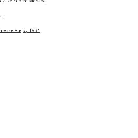
dono 7-26 contro Modena
na
o Firenze Rugby 1931