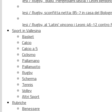
Jesi / Rugby, ‘Bubu’ Piergirolami lascia: i Leoni per
Jesi / Rugby, sconfitta netta: 85-7 in casa del Bolog
Jesi / Rugby, al ‘Latini’ vincono i Leoni: 46-12 contr
Sport in Vallesina
Basket
Calcio
Calcio a 5
Ciclismo
Pallamano
Pallanuoto
Rugby
Scherma
Tennis
Volley
Altri Sport
Rubriche
Benessere