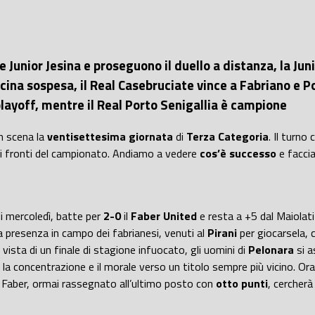
 Junior Jesina e proseguono il duello a distanza, la Ju
ina sospesa, il Real Casebruciate vince a Fabriano e Po
yoff, mentre il Real Porto Senigallia è campione
n scena la
ventisettesima giornata
di
Terza Categoria
. Il turno
ipali fronti del campionato. Andiamo a vedere
cos’è successo
e facci
i mercoledì, batte per
2-0
il
Faber United
e resta a +5 dal Maiolati
resenza in campo dei fabrianesi, venuti al
Pirani
per giocarsela, 
 vista di un finale di
stagione infuocato, gli uomini di
Pelonara
si a
lta la concentrazione e il morale verso un titolo sempre più vicino. 
 il Faber, ormai rassegnato all’ultimo posto con
otto punti
, cercherà