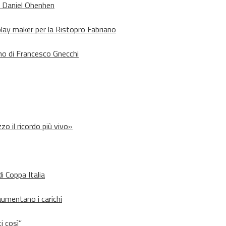
o Daniel Ohenhen
lay maker per la Ristopro Fabriano
rno di Francesco Gnecchi
zo il ricordo più vivo»
i Coppa Italia
aumentano i carichi
i così”