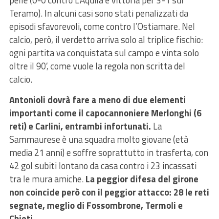
pelle (0-0 contro L’Aquila e vittoria per 3-1 sul
Teramo). In alcuni casi sono stati penalizzati da
episodi sfavorevoli, come contro l’Ostiamare. Nel
calcio, però, il verdetto arriva solo al triplice fischio:
ogni partita va conquistata sul campo e vinta solo
oltre il 90’, come vuole la regola non scritta del
calcio.
Antonioli dovrà fare a meno di due elementi
importanti come il capocannoniere Merlonghi (6
reti) e Carlini, entrambi infortunati.
La
Sammaurese è una squadra molto giovane (età
media 21 anni) e soffre soprattutto in trasferta, con
42 gol subiti lontano da casa contro i 23 incassati
tra le mura amiche.
La peggior difesa del girone
non coincide però con il peggior attacco: 28 le reti
segnate, meglio di Fossombrone, Termoli e
Chieti.