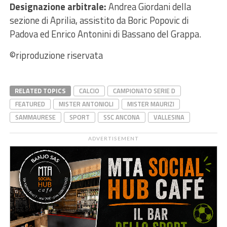
Designazione arbitrale:
Andrea Giordani della
sezione di Aprilia, assistito da Boric Popovic di
Padova ed Enrico Antonini di Bassano del Grappa.
©️
riproduzione riservata
RELATED TOPICS
CALCIO
CAMPIONATO SERIE D
FEATURED
MISTER ANTONIOLI
MISTER MAURIZI
SAMMAURESE
SPORT
SSC ANCONA
VALLESINA
ADVERTISEMENT