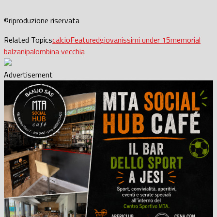
©riproduzione riservata
Related Topics
calcio
Featured
giovanissimi under 15
memorial
balzani
palombina vecchia
Advertisement