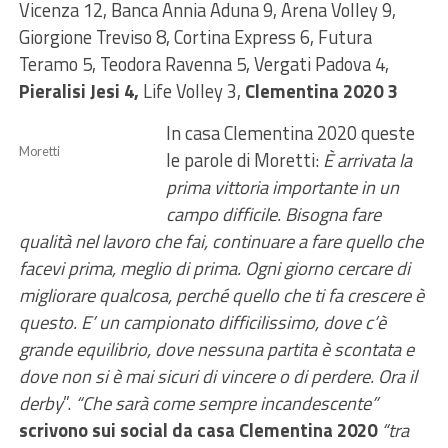
Vicenza 12, Banca Annia Aduna 9, Arena Volley 9,
Giorgione Treviso 8, Cortina Express 6, Futura
Teramo 5, Teodora Ravenna 5, Vergati Padova 4,
Pieralisi Jesi 4,
Life Volley 3,
Clementina 2020 3
In casa Clementina 2020 queste
Moretti
le parole di Moretti:
È
arrivata la
prima vittoria i
mportante in un
campo difficile.
Bisogna fare
qualità nel lavoro che fai, continuare a fare quello che
facevi prima, meglio di prima
.
O
gni giorno cercare di
migliorare qualcosa,
perché
quello che ti fa crescere
è
questo
. E’ un campionato difficilissimo, dove c’è
grande equilibrio, dove nessuna partita è scontata e
dove non si è
mai sicuri
di vincere o di perdere. Ora il
derby
”.
“Che sarà come sempre incandescente”
scrivono sui social da casa Clementina 2020
“tra