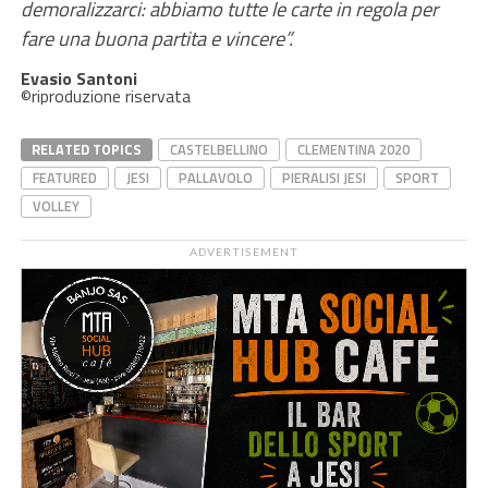
demoralizzarci: abbiamo tutte le carte in regola per
fare una buona partita e vincere”.
Evasio Santoni
©riproduzione riservata
RELATED TOPICS
CASTELBELLINO
CLEMENTINA 2020
FEATURED
JESI
PALLAVOLO
PIERALISI JESI
SPORT
VOLLEY
ADVERTISEMENT