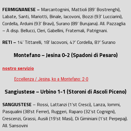
FERMIGNANESE –
Marcantognini, Mattioli (89’ Bostrenghi),
Labate, Santi, Mariotti, Binale, Iacovoni, Bozzi (93’ Lucciarini),
Cordella, Arduini (93’ Bravi), Surano (89’ Burujana). All. Pazzaglia
– A disp. Bellucci, Cleri, Gabellini, Fraternali, Patrignani.
RETI –
14’ Tittarelli, 18’ Iacovoni, 47’ Cordella, 87’ Surano
Montefano – Jesina 0-2 (Spadoni di Pesaro)
nostro servizio
Eccellenza / Jesina, ko a Montefano: 2-0
Sangiustese – Urbino 1-1 (Storoni di Ascoli Piceno)
SANGIUSTESE
– Rossi, Lattanzi (1’st Cresci), Lanza, Iommi,
Pasqualini (38’st Ferrer), Ruggeri, Raparo (32’st Cognigni),
Crescenzi, Grassi, Ausili (19’st Masi), Di Giminiani (1’st Perpepaj).
All. Sansovini