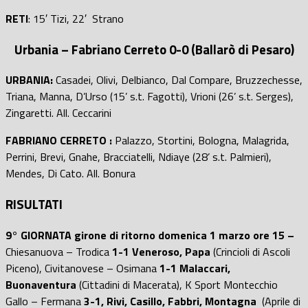
RETI
: 15′ Tizi, 22′ Strano
Urbania – Fabriano Cerreto 0-0 (Ballarò di Pesaro)
URBANIA:
Casadei, Olivi, Delbianco, Dal Compare, Bruzzechesse,
Triana, Manna, D’Urso (15’ s.t. Fagotti), Vrioni (26’ s.t. Serges),
Zingaretti. All. Ceccarini
FABRIANO CERRETO :
Palazzo, Stortini, Bologna, Malagrida,
Perrini, Brevi, Gnahe, Bracciatelli, Ndiaye (28’ s.t. Palmieri),
Mendes, Di Cato. All. Bonura
RISULTATI
9° GIORNATA girone di ritorno domenica 1 marzo ore 15 –
Chiesanuova – Trodica
1-1 Veneroso, Papa
(Crincioli di Ascoli
Piceno), Civitanovese – Osimana
1-1 Malaccari,
Buonaventura
(Cittadini di Macerata), K Sport Montecchio
Gallo – Fermana
3-1, Rivi, Casillo, Fabbri, Montagna
(Aprile di