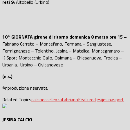
reti 9:
Altobello (Urbino)
10° GIORNATA girone di ritorno domenica 8 marzo ore 15 –
Fabriano Cerreto – Montefano, Fermana – Sangiustese,
Fermignanese – Tolentino, Jesina – Matelica, Montegranaro –
K Sport Montecchio Gallo, Osimana – Chiesanuova, Trodica –
Urbania, Urbino – Civitanovese
(e.s.)
©riproduzione riservata
Related Topics
calcio
eccellenza
fabriano
Featured
jesi
jesina
sport
JESINA CALCIO