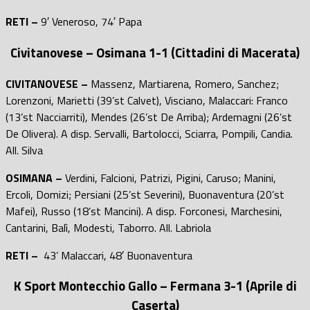
RETI –
9′ Veneroso, 74′ Papa
Civitanovese – Osimana 1-1 (Cittadini di Macerata)
CIVITANOVESE –
Massenz, Martiarena, Romero, Sanchez;
Lorenzoni, Marietti (39’st Calvet), Visciano, Malaccari: Franco
(13’st Nacciarriti), Mendes (26’st De Arriba); Ardemagni (26’st
De Olivera). A disp. Servalli, Bartolocci, Sciarra, Pompili, Candia.
All. Silva
OSIMANA –
Verdini, Falcioni, Patrizi, Pigini, Caruso; Manini,
Ercoli, Domizi; Persiani (25’st Severini), Buonaventura (20’st
Mafei), Russo (18’st Mancini). A disp. Forconesi, Marchesini,
Cantarini, Balì, Modesti, Taborro. All. Labriola
RETI –
43’ Malaccari, 48′ Buonaventura
K Sport Montecchio Gallo – Fermana 3-1 (Aprile di
Caserta)