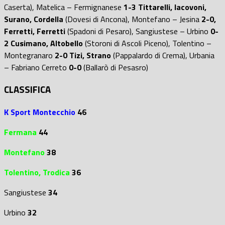
Caserta), Matelica – Fermignanese
1-3 Tittarelli, Iacovoni,
Surano, Cordella
(Dovesi di Ancona), Montefano – Jesina
2-0,
Ferretti, Ferretti
(Spadoni di Pesaro), Sangiustese – Urbino
0-
2 Cusimano, Altobello
(Storoni di Ascoli Piceno), Tolentino –
Montegranaro
2-0 Tizi, Strano
(Pappalardo di Crema), Urbania
– Fabriano Cerreto
0-0
(Ballarò di Pesasro)
CLASSIFICA
K Sport Montecchio
46
Fermana
44
Montefano
38
Tolentino, Trodica
36
Sangiustese
34
Urbino
32