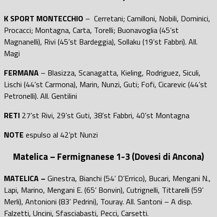
K SPORT
MONTECCHIO
– Cerretani; Camilloni, Nobili, Dominici,
Procacci; Montagna, Carta, Torelli; Buonavoglia (45’st
Magnanelli), Rivi (45’st Bardeggia), Sollaku (19’st Fabbri). All.
Magi
FERMANA
– Blasizza, Scanagatta, Kieling, Rodriguez, Siculi,
Lischi (44’st Carmona), Marin, Nunzi, Guti; Fofi, Cicarevic (44’st
Petronelli). All. Gentilini
RETI
27’st Rivi, 29’st Guti, 38’st Fabbri, 40’st Montagna
NOTE
espulso al 42’pt Nunzi
Matelica – Fermignanese 1-3 (Dovesi di Ancona)
MATELICA –
Ginestra, Bianchi (54’ D’Errico), Bucari, Mengani N.,
Lapi, Marino, Mengani E. (65’ Bonvin), Cutrignelli, Tittarelli (59’
Merli), Antonioni (83’ Pedrini), Touray. All. Santoni – A disp.
Falzetti, Uncini, Sfasciabasti, Pecci, Carsetti.