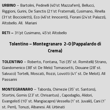
URBINO
– Bartolini, Pedinelli (40’st Mazzaferri), Bellucci,
Riggioni, Gurini, De Sanctis (21’st Fraternali), Cusimano, Rinella
(31’st Boccioletti), Eco (46’st Innocenti), Fiorani (24’st Palazzi),
Altobello. All. Mariani
RETI –
31’pt Cusimano, 45’st Altobello
Tolentino – Montegranaro 2-0 (Pappalardo di
Crema)
TOLENTINO
– Roberto, Fontana, Tizi (35′ st. Romitelli) Strano,
Giandomenico (38′ st De Melo) Tomassetti, Diouane (28′ st.
Salvucci) Tortelli, Moscati, Rozzi, Lovotti (41′ st. De Melot). All
Passarini
MONTEGRANARO
– Taborda, Chimezie (35′ st. Santoro),
Stortini, Gomis (23′ st. Chrisantus) , Capodaglio, Alidori,
Evangelistì (10′ st. Mangiacapre) Vessella (1′ st. Juvalè), Cani (1′
st. Perri), Tonuzi, Albanesi. All. Urbinati