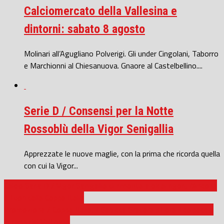
Calciomercato della Vallesina e
dintorni: sabato 8 agosto
Molinari all’Agugliano Polverigi. Gli under Cingolani, Taborro
e Marchionni al Chiesanuova. Gnaore al Castelbellino....
Serie D / Consensi per la Notte
Rossoblù della Vigor Senigallia
Apprezzate le nuove maglie, con la prima che ricorda quella
con cui la Vigor...
Calcio Serie D / Vigor Senigallia di rimonta e ok ai rigori, l’Ancona
è fuori dalla Coppa Italia
Promozione / Coppa Italia, il Gabicce Gradara sfiora il colpaccio
in casa del Valfoglia