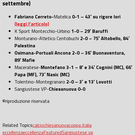
settembre)
Fabriano Cerreto-
Matelica
0-1 – 43′ su rigore Iori
(leggi l’articolo)
K Sport Montecchio-Urbino
1-0 – 29′ Baruffi
Monturano-Atletico Centobuchi
2-0 – 75′ Altobello, 84′
Palestina
Osimana-Portuali Ancona 2-0 – 36′ Buonaventura,
89′ Mafie
Maceratese-
Montefano 3-1 – 8′ e 34′ Cognini (MC), 66′
Papa (MF), 73′ Nasic (MC)
Tolentino-Montegranaro
2-0 – 3′ e 13′ Lovotti
Sangiustese VP-
Chiesanuova 0-0
©riproduzione riservata
Related Topics
calcio
chiesanuova
coppa italia
eccellenza
eccellenza
Featured
Sangiustese vp