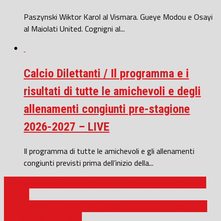
Paszynski Wiktor Karol al Vismara. Gueye Modou e Osayi
al Maiolati United. Cognigni al...
Calcio Dilettanti / Il programma e i
risultati di tutte le amichevoli e degli
allenamenti congiunti pre-stagione
2026-2027 – LIVE
Il programma di tutte le amichevoli e gli allenamenti
congiunti previsti prima dell’inizio della...
Calcio femminile C / Jesina battuta 2-1 in casa della capolista
Merano
Eccellenza / Il Montefano ribalta il Chiesanuova e si conferma
Anti-Civitanovese (3-1)