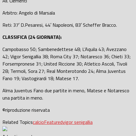
All. Clementi
Arbitro: Angelo di Marsala
Reti: 37′ D.Pesaresi, 44′ Napoleoni, 83′ Scheffer Bracco.
CLASSIFICA (24 GIORNATA):
Campobasso 50; Sambenedettese 48; L’Aquila 43; Avezzano
42; Vigor Senigallia 38; Roma City 37; Notaresco 36; Chieti 33;
Forsempronese 31; United Riccione 30; Atletico Ascoli, Tivoli
28; Termoli, Sora 27; Real Monterotondo 24; Alma Juventus
Fano 19; Vastogirardi 18; Matese 17.
Alma Juventus Fano due partite in meno, Matese e Notaresco
una partita in meno.
©riproduzione riservata
Related Topics
calcio
Featured
vigor senigallia