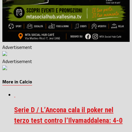
Advertisement
Advertisement
More in Calcio
Serie D / L’Ancona cala il poker nel
terzo test contro l’Ilvamaddalena: 4-0