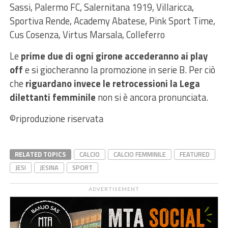
Sassi, Palermo FC, Salernitana 1919, Villaricca,
Sportiva Rende, Academy Abatese, Pink Sport Time,
Cus Cosenza, Virtus Marsala, Colleferro
Le
prime due di ogni girone accederanno ai play
off
e si giocheranno la promozione in serie B. Per ciò
che
riguardano invece le retrocessioni la Lega
dilettanti femminile
non si è ancora pronunciata.
©riproduzione riservata
RELATED TOPICS
CALCIO
CALCIO FEMMINILE
FEATURED
JESI
JESINA
SPORT
ADVERTISEMENT