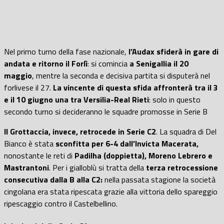
Nel primo turno della fase nazionale,
l’Audax sfiderà in gare di
andata e ritorno il Forlì
: si comincia
a Senigallia il 20
maggio
, mentre la seconda e decisiva partita si disputerà nel
forlivese il 27.
La vincente di questa sfida affronterà tra il 3
e il 10 giugno una tra Versilia-Real Rieti
: solo in questo
secondo turno si decideranno le squadre promosse in Serie B
Il Grottaccia, invece, retrocede in Serie C2
. La squadra di Del
Bianco è stata
sconfitta per 6-4 dall’Invicta Macerata,
nonostante le reti di
Padilha (doppietta), Moreno Lebrero e
Mastrantoni
. Per i gialloblù si tratta della
terza retrocessione
consecutiva dalla B alla C2:
nella passata stagione la società
cingolana era stata ripescata grazie alla vittoria dello spareggio
ripescaggio contro il Castelbellino.