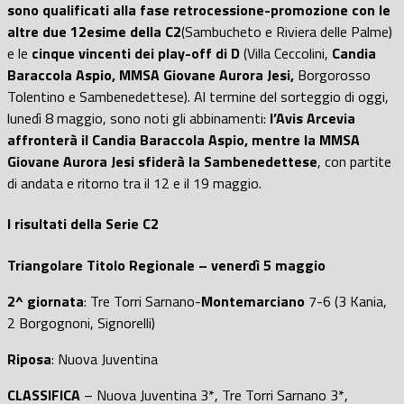
sono qualificati alla fase retrocessione-promozione con le
altre due 12esime della C2
(Sambucheto e Riviera delle Palme)
e le
cinque vincenti dei play-off di D
(Villa Ceccolini,
Candia
Baraccola Aspio, MMSA Giovane Aurora Jesi,
Borgorosso
Tolentino e Sambenedettese). Al termine del sorteggio di oggi,
lunedì 8 maggio, sono noti gli abbinamenti:
l’Avis Arcevia
affronterà il Candia Baraccola Aspio, mentre la MMSA
Giovane Aurora Jesi sfiderà la Sambenedettese
, con partite
di andata e ritorno tra il 12 e il 19 maggio.
I risultati della Serie C2
Triangolare Titolo Regionale – venerdì 5 maggio
2^ giornata
: Tre Torri Sarnano-
Montemarciano
7-6 (3 Kania,
2 Borgognoni, Signorelli)
Riposa
: Nuova Juventina
CLASSIFICA
– Nuova Juventina 3*, Tre Torri Sarnano 3*,