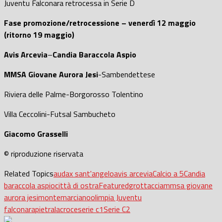
Juventu Falconara retrocessa in Serie D
Fase promozione/retrocessione – venerdì 12 maggio
(ritorno 19 maggio)
Avis Arcevia
–
Candia Baraccola Aspio
MMSA Giovane Aurora Jesi
-Sambendettese
Riviera delle Palme-Borgorosso Tolentino
Villa Ceccolini-Futsal Sambucheto
Giacomo Grasselli
© riproduzione riservata
Related Topics
audax sant'angelo
avis arcevia
Calcio a 5
Candia
baraccola aspio
città di ostra
Featured
grottaccia
mmsa giovane
aurora jesi
montemarciano
olimpia Juventu
falconara
pietralacroce
serie c1
Serie C2