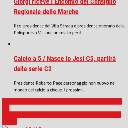
Giorgi riceve l’Encomio del Consiglio
Regionale delle Marche
Il co-presidente del Villa Strada e presidente onorario della
Polisportiva Victoria premiato per il...
Calcio a 5 / Nasce lo Jesi C5, partirà
dalla serie C2
Presidente Roberto Pace personaggio non nuovo nel
mondo del calcio a cinque. I prossimi...
Calcio a 5 femminile / Chiaravalle, fine corsa: battute a Foligno
4-2
Calcio a 5 / Serie C2, il programma e gli arbitri delle gare del 12
maggio