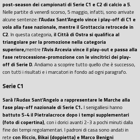
post-season dei campionati di Serie C1 e C2 di calcio a 5
.
Nelle partite di venerdì scorso, 5 maggio, infatti, sono arrivate
alcune sentenze:
l’Audax Sant’Angelo vince i play-off di C1 e
vola alla fase nazionale, mentre il Grottaccia retrocede in
C2
. In questa categoria,
il Città di Ostra si qualifica al
triangolare per la promozione nella categoria
superiore,
mentre
l’Avis Arcevia vince il play-out e passa alla
fase retrocessione-promozione con le vincitrici dei play-
off di Serie D
. Andiamo a scoprire tutto quello che è successo,
con tutti i risultati e i marcatori in fondo ad ogni paragrafo.
Serie C1
Sarà l’Audax Sant’Angelo a rappresentare le Marche alla
fase play-off nazionale di Serie C1.
I senigalliesi hanno
battuto 5-4 il Pietralacroce dopo i tempi supplementari
(foto di copertina)
, con i dorici avanti 2-3 a pochi minuti dalla
fine dei tempi regolamentari. I padroni di casa sono andati in
rete
con Riccio, Bikai (doppietta) e Marco Benigni