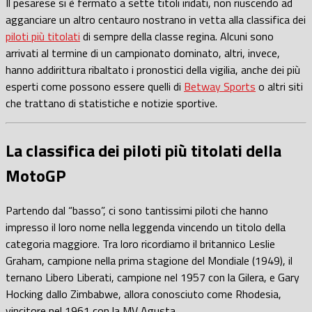
Il pesarese si è fermato a sette titoli iridati, non riuscendo ad
agganciare un altro centauro nostrano in vetta alla classifica dei
piloti più titolati
di sempre della classe regina. Alcuni sono
arrivati al termine di un campionato dominato, altri, invece,
hanno addirittura ribaltato i pronostici della vigilia, anche dei più
esperti come possono essere quelli di
Betway Sports
o altri siti
che trattano di statistiche e notizie sportive.
La classifica dei piloti più titolati della
MotoGP
Partendo dal “basso”, ci sono tantissimi piloti che hanno
impresso il loro nome nella leggenda vincendo un titolo della
categoria maggiore. Tra loro ricordiamo il britannico Leslie
Graham, campione nella prima stagione del Mondiale (1949), il
ternano Libero Liberati, campione nel 1957 con la Gilera, e Gary
Hocking dallo Zimbabwe, allora conosciuto come Rhodesia,
vincitore nel 1961 con la MV Agusta.