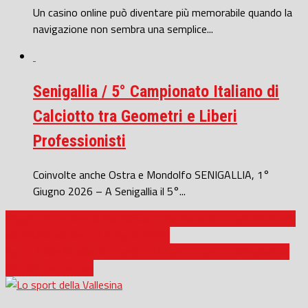
Un casino online può diventare più memorabile quando la
navigazione non sembra una semplice...
Senigallia / 5° Campionato Italiano di
Calciotto tra Geometri e Liberi
Professionisti
Coinvolte anche Ostra e Mondolfo SENIGALLIA, 1°
Giugno 2026 – A Senigallia il 5°...
Cingoli / Il terziere di San Giovanni Battista vince i giochi storici
alla XXXIV edizione di “Cingoli 1848”
Sport / Villa Strada di Cingoli, tutto pronto per le Olimpiadi dei
Bar del trentennale