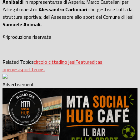
Annibaldi
in rappresentanza di Asperia; Marco Castellani per
Yalos; il maestro
Alessandro Carbonari
che gestisce tutta la
struttura sportiva; dell’Assessore allo sport del Comune di Jesi
Samuele Animali.
©riproduzione riservata
Related Topics
circolo cittadino jesi
Featured
itas
open
jesi
sport
Tennis
Advertisement