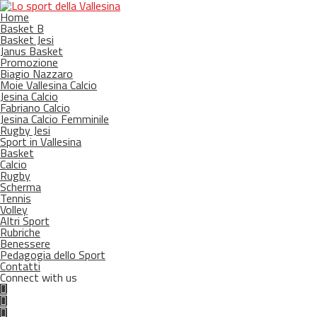
Home
Basket B
Basket Jesi
Janus Basket
Promozione
Biagio Nazzaro
Moie Vallesina Calcio
Jesina Calcio
Fabriano Calcio
Jesina Calcio Femminile
Rugby Jesi
Sport in Vallesina
Basket
Calcio
Rugby
Scherma
Tennis
Volley
Altri Sport
Rubriche
Benessere
Pedagogia dello Sport
Contatti
Connect with us