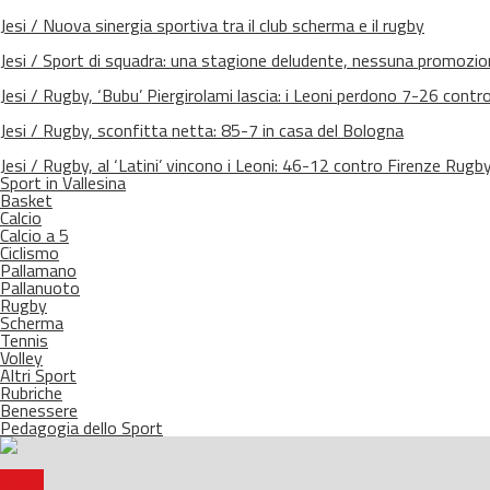
Jesi / Nuova sinergia sportiva tra il club scherma e il rugby
Jesi / Sport di squadra: una stagione deludente, nessuna promozio
Jesi / Rugby, ‘Bubu’ Piergirolami lascia: i Leoni perdono 7-26 cont
Jesi / Rugby, sconfitta netta: 85-7 in casa del Bologna
Jesi / Rugby, al ‘Latini’ vincono i Leoni: 46-12 contro Firenze Rug
Sport in Vallesina
Basket
Calcio
Calcio a 5
Ciclismo
Pallamano
Pallanuoto
Rugby
Scherma
Tennis
Volley
Altri Sport
Rubriche
Benessere
Pedagogia dello Sport
Sport