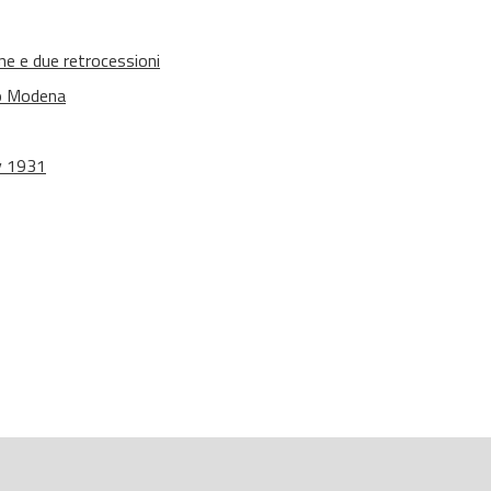
ne e due retrocessioni
ro Modena
by 1931