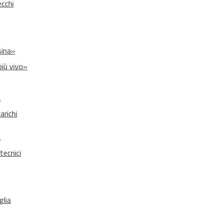
ecchi
sina»
più vivo»
a
arichi
a
tecnici
glia