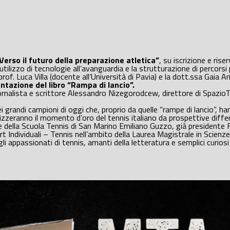
“Verso il futuro della preparazione atletica”
, su iscrizione e ris
izzo di tecnologie all’avanguardia e la strutturazione di percorsi pe
. prof. Luca Villa (docente all’Università di Pavia) e la dott.ssa Gaia 
sentazione del libro “Rampa di lancio”.
il giornalista e scrittore Alessandro Nizegorodcew, direttore di Sp
i grandi campioni di oggi che, proprio da quelle “rampe di lancio”, han
alizzeranno il momento d’oro del tennis italiano da prospettive differ
ce della Scuola Tennis di San Marino Emiliano Guzzo, già presidente 
ort Individuali – Tennis nell’ambito della Laurea Magistrale in Scienze
gli appassionati di tennis, amanti della letteratura e semplici curio