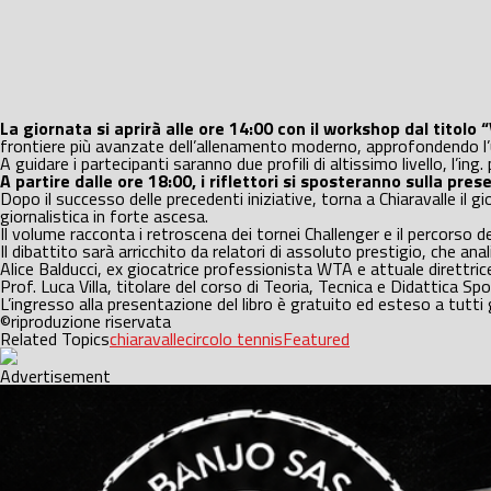
La giornata si aprirà alle ore 14:00 con il workshop dal titolo 
frontiere più avanzate dell’allenamento moderno, approfondendo l’util
A guidare i partecipanti saranno due profili di altissimo livello, l’ing
A partire dalle ore 18:00, i riflettori si sposteranno sulla pre
Dopo il successo delle precedenti iniziative, torna a Chiaravalle 
giornalistica in forte ascesa.
Il volume racconta i retroscena dei tornei Challenger e il percorso de
Il dibattito sarà arricchito da relatori di assoluto prestigio, che an
Alice Balducci, ex giocatrice professionista WTA e attuale direttri
Prof. Luca Villa, titolare del corso di Teoria, Tecnica e Didattica Sp
L’ingresso alla presentazione del libro è gratuito ed esteso a tutti 
©riproduzione riservata
Related Topics
chiaravalle
circolo tennis
Featured
Advertisement