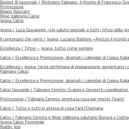
Basket B nazionale / Ristropro Fabriano, il ritorno di Francesco Gn
Promozione
Biagio Nazzaro
Moie Vallesina Calcio
Jesina Calcio
Jesina / Luca Giovannini: «Un saluto speciale a tutti i tifosi della Je
Il centenario che verrà / Jesina, Luciano Barboni: «Arezzo il ricordo 
Eccellenza / Tifosi – Jesina, tutto come sempre
Calcio / Eccellenza e Promozione, diramati i calendari di Coppa Itali
Eccellenza / Jesina, terza settimana di preparazione: aumentano i c
Fabriano Calcio
Calcio / Eccellenza e Promozione, diramati i calendari di Coppa Itali
Calcio Giovanile / Fabriano Cerreto: Scaloni e Giorgetti coordinatori 
Promozione / Fabriano Cerreto, pronta la rosa per mister Tiranti
Calcio / Tutto e tutti in attesa di cosa farà l’Osimana
Calcio / Fabriano Cerreto e Moie Vallesina salutano Bonura e Ciatta
Jesina Calcio Femminile
Rugby Jesi