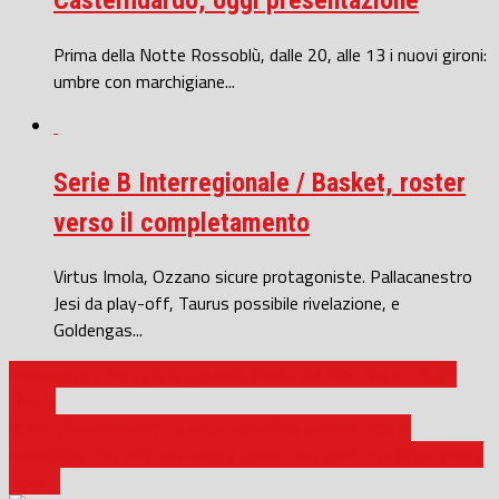
Prima della Notte Rossoblù, dalle 20, alle 13 i nuovi gironi:
umbre con marchigiane...
Serie B Interregionale / Basket, roster
verso il completamento
Virtus Imola, Ozzano sicure protagoniste. Pallacanestro
Jesi da play-off, Taurus possibile rivelazione, e
Goldengas...
Pallanuoto / Pioggia di gol della Jesina sul Pian Del Bruscolo
(24-4)
Volley D Femminile / La neo-promossa Treiese vola in
semifinale play-off vincendo il golden set contro la Nova Volley
Loreto