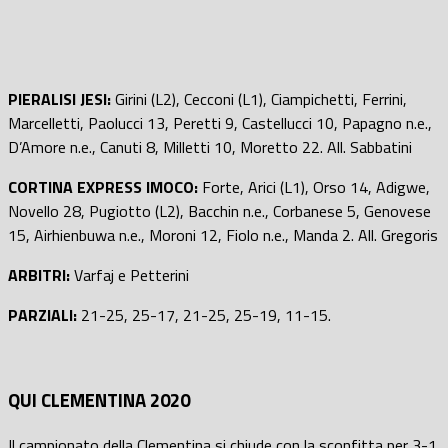
PIERALISI JESI:
Girini (L2), Cecconi (L1), Ciampichetti, Ferrini,
Marcelletti, Paolucci 13, Peretti 9, Castellucci 10, Papagno n.e.,
D’Amore n.e., Canuti 8, Milletti 10, Moretto 22. All. Sabbatini
CORTINA EXPRESS IMOCO:
Forte, Arici (L1), Orso 14, Adigwe,
Novello 28, Pugiotto (L2), Bacchin n.e., Corbanese 5, Genovese
15, Airhienbuwa n.e., Moroni 12, Fiolo n.e., Manda 2. All. Gregoris
ARBITRI:
Varfaj e Petterini
PARZIALI:
21-25, 25-17, 21-25, 25-19, 11-15.
QUI CLEMENTINA 2020
Il campionato della Clementina si chiude con la sconfitta per 3-1