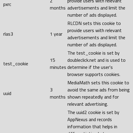
2
provide users with relevant
pxrc
months
advertisements and limit the
number of ads displayed.
RLCDN sets this cookie to
provide users with relevant
rlas3
1 year
advertisements and limit the
number of ads displayed.
The test_cookie is set by
15
doubleclick.net and is used to
test_cookie
minutes
determine if the user's
browser supports cookies.
MediaMath sets this cookie to
3
avoid the same ads from being
uuid
months
shown repeatedly and for
relevant advertising.
The uuid2 cookie is set by
AppNexus and records
information that helps in