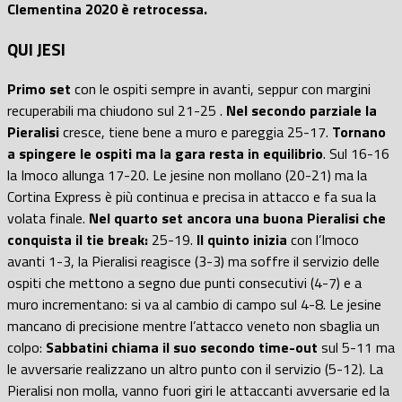
Clementina 2020 è retrocessa.
QUI JESI
Primo set
con le ospiti sempre in avanti, seppur con margini
recuperabili ma chiudono sul 21-25 .
Nel secondo parziale la
Pieralisi
cresce, tiene bene a muro e pareggia 25-17.
Tornano
a spingere le ospiti ma la gara resta in equilibrio
. Sul 16-16
la Imoco allunga 17-20. Le jesine non mollano (20-21) ma la
Cortina Express è più continua e precisa in attacco e fa sua la
volata finale.
Nel quarto set ancora una buona Pieralisi che
conquista il tie break:
25-19.
Il quinto inizia
con l’Imoco
avanti 1-3, la Pieralisi reagisce (3-3) ma soffre il servizio delle
ospiti che mettono a segno due punti consecutivi (4-7) e a
muro incrementano: si va al cambio di campo sul 4-8. Le jesine
mancano di precisione mentre l’attacco veneto non sbaglia un
colpo:
Sabbatini chiama il suo secondo time-out
sul 5-11 ma
le avversarie realizzano un altro punto con il servizio (5-12). La
Pieralisi non molla, vanno fuori giri le attaccanti avversarie ed la