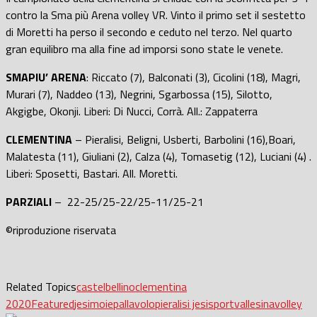
contro la Sma più Arena volley VR. Vinto il primo set il sestetto
di Moretti ha perso il secondo e ceduto nel terzo. Nel quarto
gran equilibro ma alla fine ad imporsi sono state le venete.
SMAPIU’ ARENA
: Riccato (7), Balconati (3), Cicolini (18), Magri,
Murari (7), Naddeo (13), Negrini, Sgarbossa (15), Silotto,
Akgigbe, Okonji. Liberi: Di Nucci, Corrà. All.: Zappaterra
CLEMENTINA
– Pieralisi, Beligni, Usberti, Barbolini (16),Boari,
Malatesta (11), Giuliani (2), Calza (4), Tomasetig (12), Luciani (4) .
Liberi: Sposetti, Bastari. All. Moretti.
PARZIALI
– 22-25/25-22/25-11/25-21
©riproduzione riservata
Related Topics
castelbellino
clementina
2020
Featured
jesi
moie
pallavolo
pieralisi jesi
sport
vallesina
volley