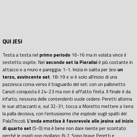
QUI JESI
Testa a testa nel
primo periodo
16-16 ma in volata vince il
sestetto ospite. Nel
secondo set la Pieralisi
è più costante in
attacco e a muro e pareggia: 1-1. Inizia in salita per Jesi
un
terzo, avvincente set
. 18-19 e si è solo all’inizio di una
pazzesca corsa verso il traguardo del set: con un pallonetto
Canuti conquista il 24-23 ma non è affatto finita. Il finale è da
infarto, nessuna delle contendenti vuole cedere: Peretti alterna
le sue attaccanti e, sul 32-31, tocca a Moretto mettere a terra
la palla decisiva, con l’entusiasmo che esplode sugli spalti del
PalaTriccoli.
L’onda emotiva è favorevole alle jesine ad inizio
di quarto set
(5-0) ma è bene non dare niente per scontato
perché le ospiti non mollano: 8-7. Sono brave Peretti e