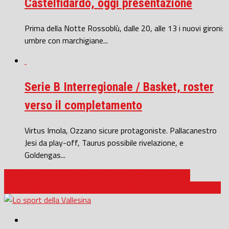
Castelfidardo, oggi presentazione
Prima della Notte Rossoblù, dalle 20, alle 13 i nuovi gironi:
umbre con marchigiane...
Serie B Interregionale / Basket, roster
verso il completamento
Virtus Imola, Ozzano sicure protagoniste. Pallacanestro
Jesi da play-off, Taurus possibile rivelazione, e
Goldengas...
Basket B nazionale / Jesi cede contro Ravenna: 72-76
Jesi / Fioretto, ottimi piazzamenti del club scherma a Baronissi