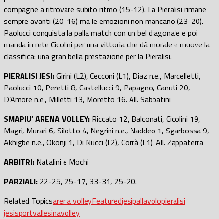
compagne a ritrovare subito ritmo (15-12). La Pieralisi rimane
sempre avanti (20-16) ma le emozioni non mancano (23-20).
Paolucci conquista la palla match con un bel diagonale e poi
manda in rete Cicolini per una vittoria che dà morale e muove la
classifica: una gran bella prestazione per la Pieralisi.
PIERALISI JESI:
Girini (L2), Cecconi (L1), Diaz n.e., Marcelletti,
Paolucci 10, Peretti 8, Castellucci 9, Papagno, Canuti 20,
D’Amore n.e., Milletti 13, Moretto 16. All. Sabbatini
SMAPIU’ ARENA VOLLEY:
Riccato 12, Balconati, Cicolini 19,
Magri, Murari 6, Silotto 4, Negrini n.e., Naddeo 1, Sgarbossa 9,
Akhigbe n.e., Okonji 1, Di Nucci (L2), Corrà (L1). All. Zappaterra
ARBITRI:
Natalini e Mochi
PARZIALI:
22-25, 25-17, 33-31, 25-20.
Related Topics
arena volley
Featured
jesi
pallavolo
pieralisi
jesi
sport
vallesina
volley