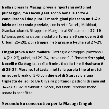
Nella ripresa la Macagi prova a riportarsi sotto nel
punteggio, ma i locali gestiscono bene le forze e
conquistano i due punti
.
I marchigiani piazzano un 1-4 a
inizio del secondo parziale,
con in rete Nocelli, Makhlouf,
Giambartolomei, Strappini e Mangoni: al 35’ siamo sul
22-19
.
L’Alperia, però, si sistema subito e
torna a +5 con due reti di
Urban (25-20), poi strappa il +6 grazie a Fedlia sul 27-21.
Cingoli prova a non mollare
: Ciattaglia e Strappini piazzano il
-4 (27-23), quindi, sul 29-24, trova uno 0-3 firmato
Strappini,
Nocelli e Ciattaglia, così a 9 minuti dalla fine il risultato è
di 29-27.
Merano, tuttavia, mette la parola fine al match:
un super break di 5-0 con due gol di Starcevic e una
tripletta del solito De Oliveira portano i padroni di casa sul
34-27 al 56’.
Makhlouf e Nocelli, nel finale, rendono meno
amara la sconfitta.
Secondo ko consecutivo per la Macagi Cingoli