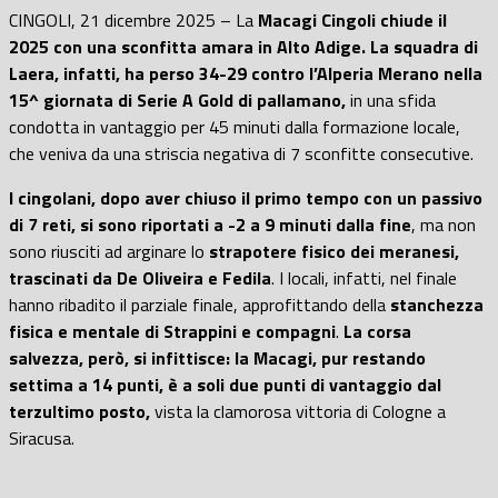
CINGOLI, 21 dicembre 2025 – La
Macagi Cingoli chiude il
2025 con una sconfitta amara in Alto Adige. La squadra di
Laera, infatti, ha perso 34-29 contro l’Alperia Merano nella
15^ giornata di Serie A Gold di pallamano,
in una sfida
condotta in vantaggio per 45 minuti dalla formazione locale,
che veniva da una striscia negativa di 7 sconfitte consecutive.
I cingolani, dopo aver chiuso il primo tempo con un passivo
di 7 reti, si sono riportati a -2 a 9 minuti dalla fine
, ma non
sono riusciti ad arginare lo
strapotere fisico dei meranesi,
trascinati da De Oliveira e Fedila
. I locali, infatti, nel finale
hanno ribadito il parziale finale, approfittando della
stanchezza
fisica e mentale di Strappini e compagni
.
La corsa
salvezza, però, si infittisce: la Macagi, pur restando
settima a 14 punti, è a soli due punti di vantaggio dal
terzultimo posto,
vista la clamorosa vittoria di Cologne a
Siracusa.