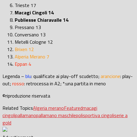
Trieste 17
Macagi Cingoli 14
Publiesse Chiaravalle 14
Pressano 13
Conversano 13
Metelli Cologne 12
Brixen 12
Alperia Merano 7
Eppan 4
Legenda –
blu
: qualificate ai play-off scudetto;
arancione
: play-
out;
rosso
: retrocessa in A2; *:una partita in meno
©riproduzione riservata
Related Topics
Algeria merano
Featured
macagi
cingoli
pallamano
pallamano maschile
polisportiva cingoli
serie a
gold