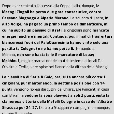
Dopo aver centrato l’accesso alla Coppa Italia, dunque,
la
Macagi Cingoli ha perso due gare consecutive, contro
Cassano Magnago e Alperia Merano
. La squadra di Laera,
in
Alto Adige, ha pagato un primo tempo da dimenticare, in
cui ha subito un passivo di 8 reti
: ai cingolani sono
mancate
energie fisiche e mentali
.
Continua, poi, il mal di trasferta: i
biancorossi fuori dal PalaQuaresima hanno vinto solo una
partita (a Cologne) e ne hanno perse 6.
Tornando a
Merano,
non sono bastate le 8 marcature di Louay
Makhlouf
, miglior marcatore del match insieme ai locali De
Oliveira e Fedila, vere spine nel fianco della difesa della Macagi.
La classifica di Serie A Gold, ora, si fa ancora più corta: i
cingolani, pur mantenendo, la settima posizione con 14
punti
, vengono ripresi dai cugini del Chiaravalle (vincenti in casa
con Brixen) e
vedono la zona play-out a soli 2 punti, vista la
clamorosa vittoria della Metelli Cologne in casa dell’Albatro
Siracusa per 24-27.
Dietro a Strappini e compagni, comunque,
ci sono 5 squadre.