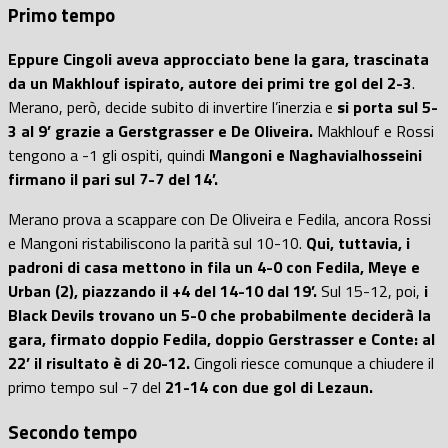
Primo tempo
Eppure Cingoli aveva approcciato bene la gara, trascinata
da un Makhlouf ispirato, autore dei primi tre gol del 2-3
.
Merano, però, decide subito di invertire l’inerzia e
si porta sul 5-
3 al 9’ grazie a Gerstgrasser e De Oliveira.
Makhlouf e Rossi
tengono a -1 gli ospiti, quindi
Mangoni e Naghavialhosseini
firmano il pari sul 7-7 del 14’.
Merano prova a scappare con De Oliveira e Fedila, ancora Rossi
e Mangoni ristabiliscono la parità sul 10-10.
Qui, tuttavia, i
padroni di casa mettono in fila un 4-0 con Fedila, Meye e
Urban (2), piazzando il +4 del 14-10 dal 19’.
Sul 15-12, poi,
i
Black Devils trovano un 5-0 che probabilmente deciderà la
gara, firmato doppio Fedila, doppio Gerstrasser e Conte: al
22’ il risultato è di 20-12.
Cingoli riesce comunque a chiudere il
primo tempo sul -7 del
21-14 con due gol di Lezaun.
Secondo tempo