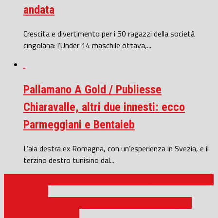
andata
Crescita e divertimento per i 50 ragazzi della società
cingolana: l’Under 14 maschile ottava,...
Pallamano A Gold / Publiesse
Chiaravalle, altri due innesti: ecco
Parmeggiani e Bentaieb
L’ala destra ex Romagna, con un’esperienza in Svezia, e il
terzino destro tunisino dal...
Pallamano A Gold / Publiesse Chiaravalle, non puoi fallire: arriva il
Brixen in casa
Pallamano A Gold / Publiesse Chiaravalle, che bel regalo di
Natale: 39-32 al Brixen