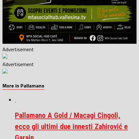
Advertisement
Advertisement
More in Pallamano
Pallamano A Gold / Macagi Cingoli,
ecco gli ultimi due innesti Zahirović e
Garain