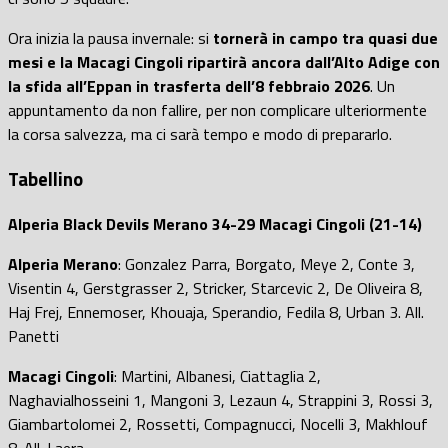
Ora inizia la pausa invernale: si
tornerà in campo tra quasi due
mesi e la Macagi Cingoli ripartirà ancora dall’Alto Adige con
la sfida all’Eppan in trasferta dell’8 febbraio 2026
. Un
appuntamento da non fallire, per non complicare ulteriormente
la corsa salvezza, ma ci sarà tempo e modo di prepararlo.
Tabellino
Alperia Black Devils Merano 34-29 Macagi Cingoli (21-14)
Alperia Merano
: Gonzalez Parra, Borgato, Meye 2, Conte 3,
Visentin 4, Gerstgrasser 2, Stricker, Starcevic 2, De Oliveira 8,
Haj Frej, Ennemoser, Khouaja, Sperandio, Fedila 8, Urban 3. All.
Panetti
Macagi Cingoli
: Martini, Albanesi, Ciattaglia 2,
Naghavialhosseini 1, Mangoni 3, Lezaun 4, Strappini 3, Rossi 3,
Giambartolomei 2, Rossetti, Compagnucci, Nocelli 3, Makhlouf
8. All. Laera