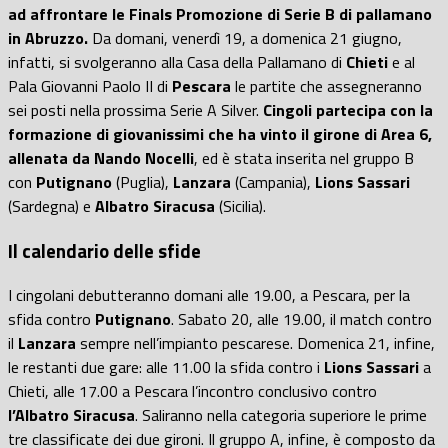
ad affrontare le Finals Promozione di Serie B di pallamano
in Abruzzo.
Da domani, venerdì 19, a domenica 21 giugno,
infatti, si svolgeranno alla Casa della Pallamano di
Chieti
e al
Pala Giovanni Paolo II di
Pescara
le partite che assegneranno
sei posti nella prossima Serie A Silver.
Cingoli partecipa con la
formazione di giovanissimi che ha vinto il girone di Area 6,
allenata da Nando Nocelli
, ed è stata inserita nel gruppo B
con
Putignano
(Puglia),
Lanzara
(Campania),
Lions Sassari
(Sardegna) e
Albatro Siracusa
(Sicilia).
Il calendario delle sfide
I cingolani debutteranno domani alle 19.00, a Pescara, per la
sfida contro
Putignano
. Sabato 20, alle 19.00, il match contro
il
Lanzara
sempre nell’impianto pescarese. Domenica 21, infine,
le restanti due gare: alle 11.00 la sfida contro i
Lions Sassari
a
Chieti, alle 17.00 a Pescara l’incontro conclusivo contro
l’Albatro Siracusa
. Saliranno nella categoria superiore le prime
tre classificate dei due gironi. Il gruppo A, infine, è composto da