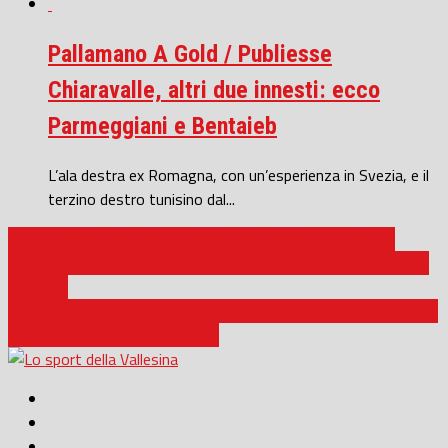
Pallamano A Gold / Publiesse
Chiaravalle, altri due innesti: ecco
Parmeggiani e Bentaieb
L’ala destra ex Romagna, con un’esperienza in Svezia, e il
terzino destro tunisino dal...
Cingoli / Giochi Sportivi e “Pallamano a Scuola”, sabato 30
maggio una giornata all’insegna dello sport per l’IC “Coldigioco-
Mestica”
Pallamano A Gold / Publiesse Chiaravalle, ecco i primi due colpi in
entrata: Belardinelli e Maistrello