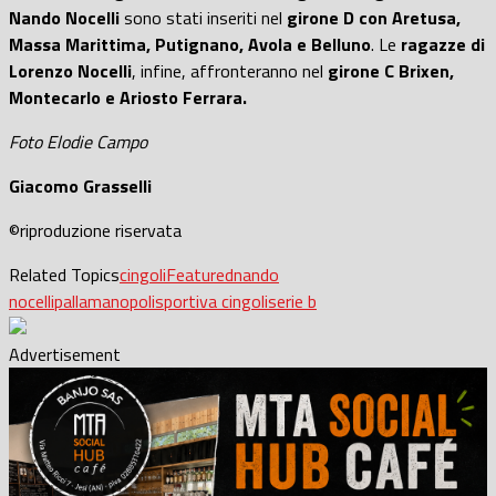
Nando Nocelli
sono stati inseriti nel
girone D con Aretusa,
Massa Marittima, Putignano, Avola e Belluno
. Le
ragazze di
Lorenzo Nocelli
, infine, affronteranno nel
girone C Brixen,
Montecarlo e Ariosto Ferrara.
Foto Elodie Campo
Giacomo Grasselli
©riproduzione riservata
Related Topics
cingoli
Featured
nando
nocelli
pallamano
polisportiva cingoli
serie b
Advertisement