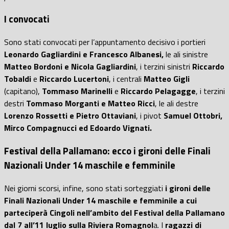
I convocati
Sono stati convocati per l’appuntamento decisivo i portieri
Leonardo Gagliardini e Francesco Albanesi,
le ali sinistre
Matteo Bordoni e Nicola Gagliardini
, i terzini sinistri
Riccardo
Tobaldi
e
Riccardo Lucertoni
, i centrali
Matteo Gigli
(capitano),
Tommaso Marinelli
e
Riccardo Pelagagge
, i terzini
destri
Tommaso Morganti e Matteo Ricci
, le ali destre
Lorenzo Rossetti e Pietro Ottaviani
, i pivot
Samuel Ottobri,
Mirco Compagnucci ed Edoardo Vignati.
Festival della Pallamano: ecco i gironi delle Finali
Nazionali Under 14 maschile e femminile
Nei giorni scorsi, infine, sono stati sorteggiati
i gironi delle
Finali Nazionali Under 14 maschile e femminile a cui
parteciperà Cingoli nell’ambito del Festival della Pallamano
dal 7 all’11 luglio sulla Riviera Romagnol
a. I
ragazzi di