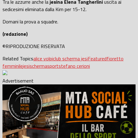
Tra le azzurre anche la
jesina Elena Tangherlini
uscita ai
sedicesimi eliminata dalla Kim per 15-12.
Domani la prova a squadre.
(redazione)
©RIPRODUZIONE RISERVATA
Related Topics
alice volpi
club scherma jesi
Featured
fioretto
femminile
jesi
scherma
sport
stefano cerioni
Advertisement