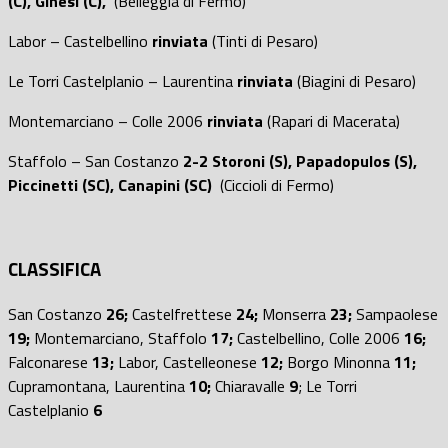
(C), Ginesi (C),
(Belleggia di Fermo)
Labor – Castelbellino
rinviata
(Tinti di Pesaro)
Le Torri Castelplanio – Laurentina
rinviata
(Biagini di Pesaro)
Montemarciano – Colle 2006
rinviata
(Rapari di Macerata)
Staffolo – San Costanzo
2-2 Storoni (S), Papadopulos (S),
Piccinetti (SC), Canapini (SC)
(Ciccioli di Fermo)
CLASSIFICA
San Costanzo
26;
Castelfrettese
24;
Monserra
23;
Sampaolese
19;
Montemarciano, Staffolo
17;
Castelbellino, Colle 2006
16;
Falconarese
13;
Labor, Castelleonese
12;
Borgo Minonna
11;
Cupramontana, Laurentina
10;
Chiaravalle
9
; Le Torri
Castelplanio
6