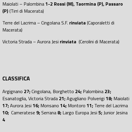
Maiolati – Palombina
1-2 Rossi (M), Taormina (P), Passaro
(P)
(Tirri di Macerata)
Terre del Lacrima – Cingolana S.F.
rinviata
(Caporaletti di
Macerata)
Victoria Strada – Aurora Jesi
rinviata
(Cerolini di Macerata)
CLASSIFICA
Argignano
27;
Cingolana, Borghetto
24;
Palombina
23;
Esanatoglia, Victoria Strada
21;
Agugliano Polverigi
18;
Maiolati
17;
Aurora Jesi
16;
Monsano
14;
Montoro
11;
Terre del Lacrima
10;
Cameratese
9;
Serrana
8;
Largo Europa Jesi
5;
Junior Jesina
4