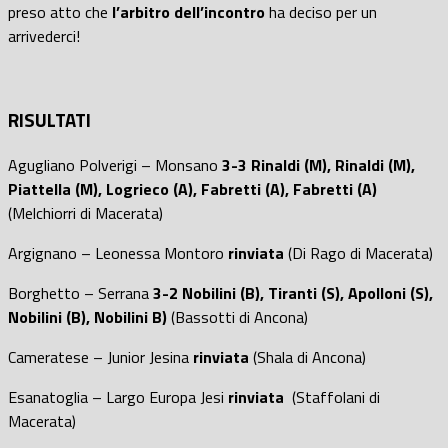
preso atto che
l’arbitro dell’incontro
ha deciso per un
arrivederci!
RISULTATI
Agugliano Polverigi – Monsano
3-3 Rinaldi (M), Rinaldi (M),
Piattella (M), Logrieco (A), Fabretti (A), Fabretti (A)
(Melchiorri di Macerata)
Argignano – Leonessa Montoro
rinviata
(Di Rago di Macerata)
Borghetto – Serrana
3-2
Nobilini (B), Tiranti (S), Apolloni (S),
Nobilini (B), Nobilini B)
(Bassotti di Ancona)
Cameratese – Junior Jesina
rinviata
(Shala di Ancona)
Esanatoglia – Largo Europa Jesi
rinviata
(Staffolani di
Macerata)