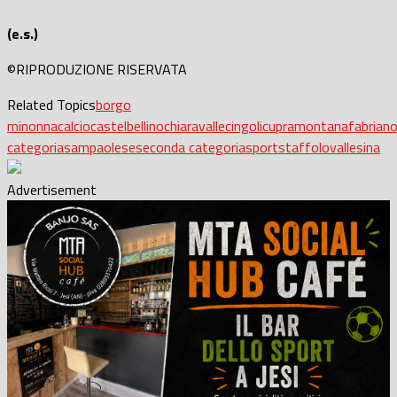
(e.s.)
©RIPRODUZIONE RISERVATA
Related Topics
borgo
minonna
calcio
castelbellino
chiaravalle
cingoli
cupramontana
fabrian
categoria
sampaolese
seconda categoria
sport
staffolo
vallesina
Advertisement