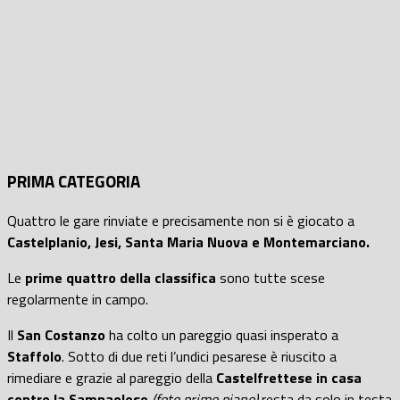
PRIMA CATEGORIA
Quattro le gare rinviate e precisamente non si è giocato a
Castelplanio, Jesi, Santa Maria Nuova e Montemarciano.
Le
prime quattro della classifica
sono tutte scese
regolarmente in campo.
Il
San Costanzo
ha colto un pareggio quasi insperato a
Staffolo
. Sotto di due reti l’undici pesarese è riuscito a
rimediare e grazie al pareggio della
Castelfrettese in casa
contro la Sampaolese
(foto primo piano)
resta da solo in testa