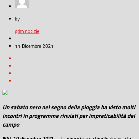
by
qdm notizie
11 Dicembre 2021
Un sabato nero nel segno della pioggia ha visto molti
incontri in programma rinviati per impraticabilità del
campo
JESI, 10 dicembre 2021
– La
pioggia a catinelle
durante
la