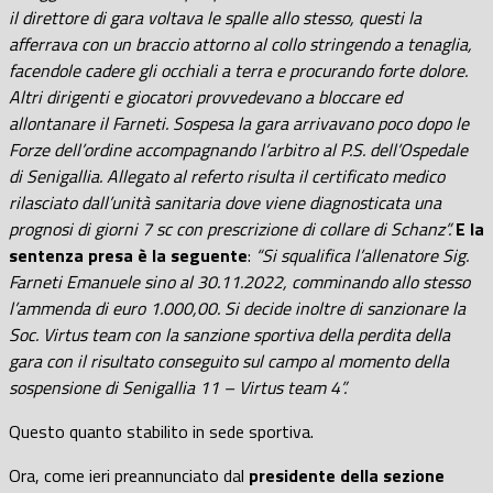
il direttore di gara voltava le spalle allo stesso, questi la
afferrava con un braccio attorno al collo stringendo a tenaglia,
facendole cadere gli occhiali a terra e procurando forte dolore.
Altri dirigenti e giocatori provvedevano a bloccare ed
allontanare il Farneti. Sospesa la gara arrivavano poco dopo le
Forze dell’ordine accompagnando l’arbitro al P.S. dell’Ospedale
di Senigallia. Allegato al referto risulta il certificato medico
rilasciato dall’unità sanitaria dove viene diagnosticata una
prognosi di giorni 7 sc con prescrizione di collare di Schanz”.
E la
sentenza presa è la seguente
:
“Si squalifica l’allenatore Sig.
Farneti Emanuele sino al 30.11.2022, comminando allo stesso
l’ammenda di euro 1.000,00. Si decide inoltre di sanzionare la
Soc. Virtus team con la sanzione sportiva della perdita della
gara con il risultato conseguito sul campo al momento della
sospensione di Senigallia 11 – Virtus team 4”.
Questo quanto stabilito in sede sportiva.
Ora, come ieri preannunciato dal
presidente della sezione