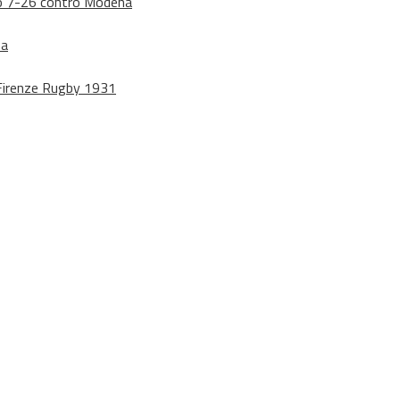
dono 7-26 contro Modena
na
o Firenze Rugby 1931