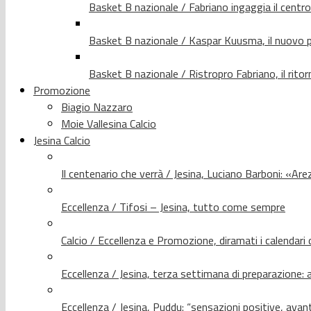
Basket B nazionale / Fabriano ingaggia il centr
Basket B nazionale / Kaspar Kuusma, il nuovo p
Basket B nazionale / Ristropro Fabriano, il rito
Promozione
Biagio Nazzaro
Moie Vallesina Calcio
Jesina Calcio
Il centenario che verrà / Jesina, Luciano Barboni: «Arez
Eccellenza / Tifosi – Jesina, tutto come sempre
Calcio / Eccellenza e Promozione, diramati i calendari d
Eccellenza / Jesina, terza settimana di preparazione: 
Eccellenza / Jesina, Puddu: “sensazioni positive, avant