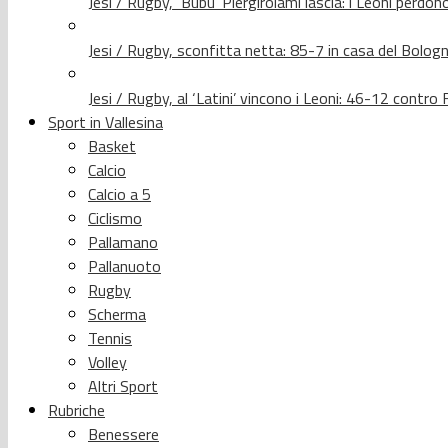
Jesi / Rugby, ‘Bubu’ Piergirolami lascia: i Leoni per
Jesi / Rugby, sconfitta netta: 85-7 in casa del Bolog
Jesi / Rugby, al ‘Latini’ vincono i Leoni: 46-12 contr
Sport in Vallesina
Basket
Calcio
Calcio a 5
Ciclismo
Pallamano
Pallanuoto
Rugby
Scherma
Tennis
Volley
Altri Sport
Rubriche
Benessere