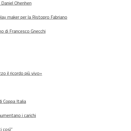
o Daniel Ohenhen
lay maker per la Ristopro Fabriano
rno di Francesco Gnecchi
zo il ricordo più vivo»
i Coppa Italia
aumentano i carichi
i così”