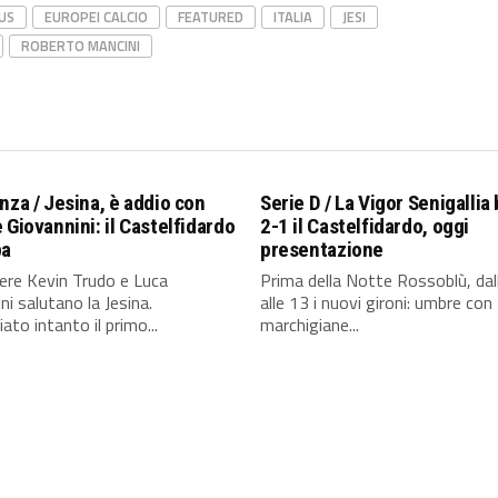
US
EUROPEI CALCIO
FEATURED
ITALIA
JESI
ROBERTO MANCINI
nza / Jesina, è addio con
Serie D / La Vigor Senigallia
 Giovannini: il Castelfidardo
2-1 il Castelfidardo, oggi
pa
presentazione
ere Kevin Trudo e Luca
Prima della Notte Rossoblù, dal
ni salutano la Jesina.
alle 13 i nuovi gironi: umbre con
ato intanto il primo...
marchigiane...