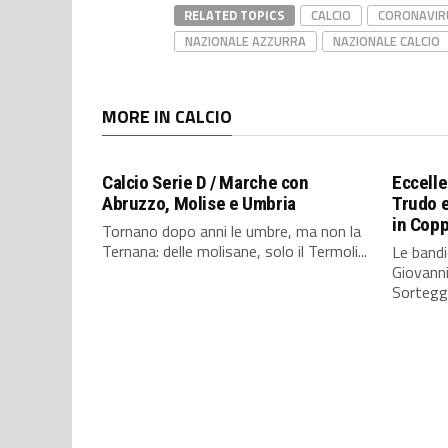
RELATED TOPICS
CALCIO
CORONAVIR
NAZIONALE AZZURRA
NAZIONALE CALCIO
MORE IN CALCIO
Calcio Serie D / Marche con
Eccelle
Abruzzo, Molise e Umbria
Trudo e
in Cop
Tornano dopo anni le umbre, ma non la
Ternana: delle molisane, solo il Termoli...
Le bandi
Giovanni
Sorteggi