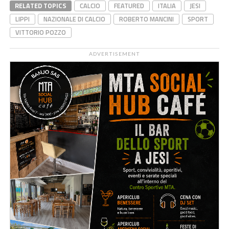
RELATED TOPICS
CALCIO
FEATURED
ITALIA
JESI
LIPPI
NAZIONALE DI CALCIO
ROBERTO MANCINI
SPORT
VITTORIO POZZO
ADVERTISEMENT