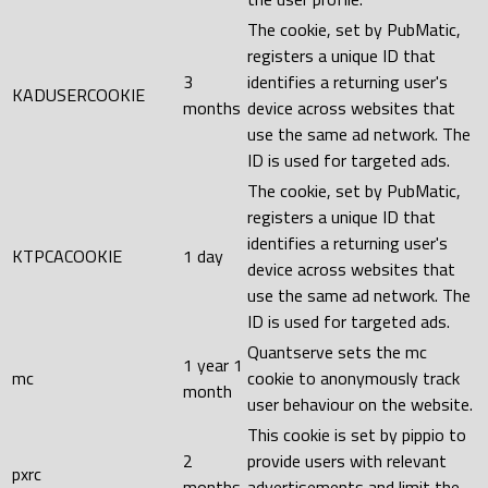
The cookie, set by PubMatic,
registers a unique ID that
3
identifies a returning user's
KADUSERCOOKIE
months
device across websites that
use the same ad network. The
ID is used for targeted ads.
The cookie, set by PubMatic,
registers a unique ID that
identifies a returning user's
KTPCACOOKIE
1 day
device across websites that
use the same ad network. The
ID is used for targeted ads.
Quantserve sets the mc
1 year 1
mc
cookie to anonymously track
month
user behaviour on the website.
This cookie is set by pippio to
2
provide users with relevant
pxrc
months
advertisements and limit the