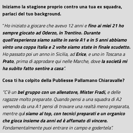
Iniziamo la stagione proprio contro una tua ex squadra,
parlaci del tuo background.
“
Ho iniziato a giocare che avevo 12 anni e
fino ai miei 21 ho
sempre giocato ad Oderzo, in Trentino. Durante
quell’esperienza siamo salite in serie A1 e in 5 anni abbiamo
vinto una coppa Italia e 2 volte siamo state in finale scudetto.
Ho passato poi un anno in Sicilia, ad
Erice
, e uno in Toscana a
Prato
, prima di approdare qui nelle Marche, dove
la società mi
ha subito fatto sentire a casa
“.
Cosa ti ha colpito della Publiesse Pallamano Chiaravalle?
“C’è un
bel gruppo con un allenatore, Mister Fradi,
e delle
ragazze molto preparate. Quando pensi a una squadra di A2
venendo da una A1 pensi di trovare una realtà meno preparata,
mentre qu
i siamo al top, con tecnici preparati e un organico
che gioca insieme da anni ed è affamato di vincere.
Fondamentalmente puoi entrare in campo e godertela”.