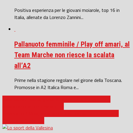
Positiva esperienza per le giovani moiarole, top 16 in
Italia, allenate da Lorenzo Zannini...
Pallanuoto femminile / Play off amari, al
Team Marche non riesce la scalata
all’A2
Prime nella stagione regolare nel girone della Toscana.
Promosse in A2 Italica Roma e...
Pallanuoto / Jesina, giovanili: presentato il progetto di
collaborazione con il Federico II
Pallanuoto / Moie, esperienza positiva del Team Marche al
‘Calcaterra Challenge’