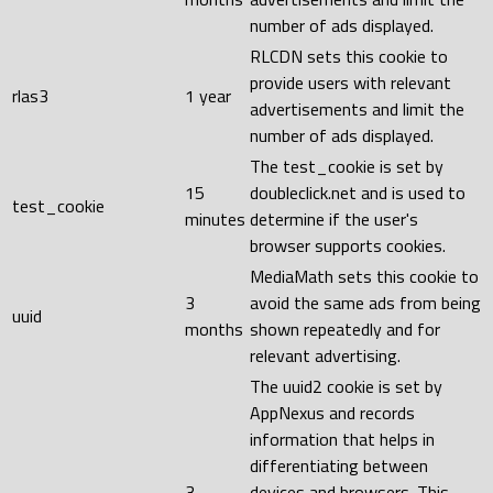
number of ads displayed.
RLCDN sets this cookie to
provide users with relevant
rlas3
1 year
advertisements and limit the
number of ads displayed.
The test_cookie is set by
15
doubleclick.net and is used to
test_cookie
minutes
determine if the user's
browser supports cookies.
MediaMath sets this cookie to
3
avoid the same ads from being
uuid
months
shown repeatedly and for
relevant advertising.
The uuid2 cookie is set by
AppNexus and records
information that helps in
differentiating between
3
devices and browsers. This