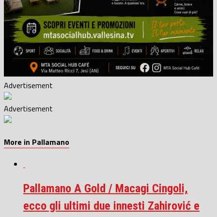
Advertisement
Advertisement
More in Pallamano
Pallamano A Gold / Macagi Cingoli,
ecco gli ultimi due innesti Zahirović e