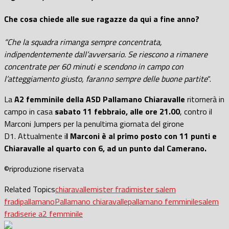
Che cosa chiede alle sue ragazze da qui a fine anno?
“Che la squadra rimanga sempre concentrata,
indipendentemente dall’avversario. Se riescono a rimanere
concentrate per 60 minuti e scendono in campo con
l’atteggiamento giusto, faranno sempre delle buone partite
“.
La
A2 femminile della ASD Pallamano Chiaravalle
ritornerà in
campo in casa
sabato 11 febbraio, alle ore 21.00
, contro il
Marconi Jumpers per la penultima giornata del girone
D1. Attualmente i
l Marconi è al primo posto con 11 punti e
Chiaravalle al quarto con 6, ad un punto dal Camerano.
©riproduzione riservata
Related Topics
chiaravalle
mister fradi
mister salem
fradi
pallamano
Pallamano chiaravalle
pallamano femminile
salem
fradi
serie a2 femminile