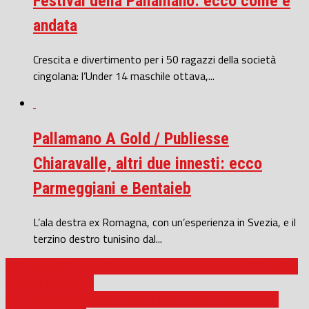
Festival della Pallamano: ecco come è
andata
Crescita e divertimento per i 50 ragazzi della società
cingolana: l’Under 14 maschile ottava,...
Pallamano A Gold / Publiesse
Chiaravalle, altri due innesti: ecco
Parmeggiani e Bentaieb
L’ala destra ex Romagna, con un’esperienza in Svezia, e il
terzino destro tunisino dal...
Pallamano / Chiaravalle, esame superato a pieni voti: Piano San
Lazzaro al tappeto
Pallamano A2 / Macagi Cingoli, il recupero contro Prato per