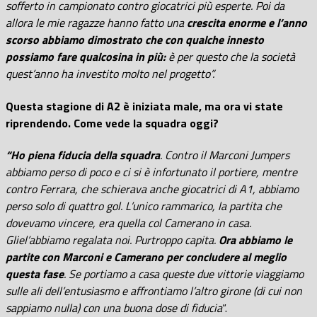
sofferto in campionato contro giocatrici più esperte. Poi da
allora le mie ragazze hanno fatto una
crescita enorme e l’anno
scorso abbiamo dimostrato che con qualche innesto
possiamo fare qualcosina in più:
è per questo che la società
quest’anno ha investito molto nel progetto”.
Questa stagione di A2 è iniziata male, ma ora vi state
riprendendo. Come vede la squadra oggi?
“Ho piena fiducia della squadra
. Contro il Marconi Jumpers
abbiamo perso di poco e ci si è infortunato il portiere, mentre
contro Ferrara, che schierava anche giocatrici di A1, abbiamo
perso solo di quattro gol. L’unico rammarico, la partita che
dovevamo vincere, era quella col Camerano in casa.
Gliel’abbiamo regalata noi. Purtroppo capita.
Ora abbiamo le
partite con Marconi e Camerano per concludere al meglio
questa fase
. Se portiamo a casa queste due vittorie viaggiamo
sulle ali dell’entusiasmo e affrontiamo l’altro girone (di cui non
sappiamo nulla) con una buona dose di fiducia
“.