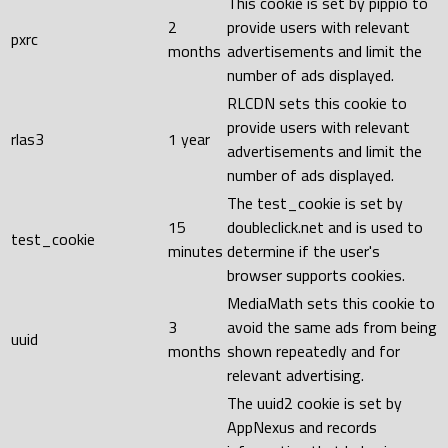
This cookie is set by pippio to
2
provide users with relevant
pxrc
months
advertisements and limit the
number of ads displayed.
RLCDN sets this cookie to
provide users with relevant
rlas3
1 year
advertisements and limit the
number of ads displayed.
The test_cookie is set by
15
doubleclick.net and is used to
test_cookie
minutes
determine if the user's
browser supports cookies.
MediaMath sets this cookie to
3
avoid the same ads from being
uuid
months
shown repeatedly and for
relevant advertising.
The uuid2 cookie is set by
AppNexus and records