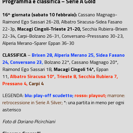
Programma e classifica – Serie A Gold
16^ giornata (sabato 10 febbraio):
Cassano Magnago-
Raimond Ego Sassari 26-28, Albatro Siracusa-Sidea Fasano
22-3p,
Macagi Cingoli-Trieste 21-20,
Secchia Rubiera-Brixen
22-34, Carpi-Bolzano 26-31, Conversano-Presssano 30-23,
Alperia Merano-Sparer Eppan 36-30
CLASSIFICA
–
Brixen 28, Alperia Merano 25, Sidea Fasano
24, Conversano 23
,
Bolzano 22*, Cassano Magnago 20*,
Raimond Ego Sassari 18,
Macagi Cingoli 14*,
Eppan
11,
Albatro Siracusa 10*, Trieste 8, Secchia Rubiera 7,
Pressano 4,
Carpi 4
LEGENDA:
blu: play-off scudetto;
rosso: playout;
marrone:
retrocessione in Serie A Silver;
*: una partita in meno per ogni
asterisco
Foto di Doriano Picirchiani