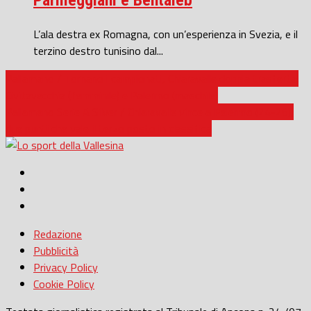
L’ala destra ex Romagna, con un’esperienza in Svezia, e il
terzino destro tunisino dal...
Pallamano / Tornano i campionati, Chiaravalle doppia trasferta:
Civitavecchia (femminile) e Palermo (maschile)
Pallamano Serie A Silver / Chiaravalle vince a Palermo (24-26),
due punti che vale il terzo posto in classifica
Redazione
Pubblicità
Privacy Policy
Cookie Policy