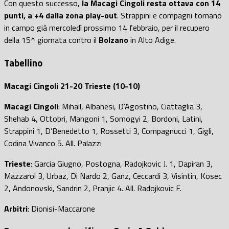
Con questo successo,
la Macagi Cingoli resta ottava con 14
punti, a +4 dalla zona play-out
. Strappini e compagni tornano
in campo già mercoledì prossimo 14 febbraio, per il recupero
della 15^ giornata contro il
Bolzano
in Alto Adige.
Tabellino
Macagi Cingoli 21-20 Trieste (10-10)
Macagi Cingoli
: Mihail, Albanesi, D’Agostino, Ciattaglia 3,
Shehab 4, Ottobri, Mangoni 1, Somogyi 2, Bordoni, Latini,
Strappini 1, D’Benedetto 1, Rossetti 3, Compagnucci 1, Gigli,
Codina Vivanco 5. All. Palazzi
Trieste
: Garcia Giugno, Postogna, Radojkovic J. 1, Dapiran 3,
Mazzarol 3, Urbaz, Di Nardo 2, Ganz, Ceccardi 3, Visintin, Kosec
2, Andonovski, Sandrin 2, Pranjic 4. All. Radojkovic F.
Arbitri
: Dionisi-Maccarone