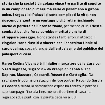
storia che la società cingolana vince tre partite di seguito
in un campionato di massima serie di pallamano a girone
unico.
I
ragazzi di Palazzi si sono complicati la vita, non
riuscendo a gestire un vantaggio di 5 reti e rischiando
anche di perdere nell’intenso finale
, per merito di un
Trieste
combattivo, che forse avrebbe meritato anche di
strappare pareggio
. Nonostante i tanti errori in attacco
i
cingolani sono riusciti a vincere con l’ennesimo finale al
cardiopalma,
sospinti anche
dall’entusiasmo del pubblico del
palasport di casa.
Aaron Codina Vivanco è il miglior marcatore della gara con
5 reti segnate,
seguito a 4 da
Pranjic
e
Shehab
a 3 da
Dapiran, Mazzarol, Ceccardi, Rossetti e Ciattaglia
. Da
segnalare le ottime prestazioni dei due portieri
Facundo Garcia
e Federico Mihal
: la saracinesca ospite ha tenuto in partita i
suoi compagni fino alla fine, mentre il portiere di casa ha
regalato i due punti con la parata decisiva al 60’.