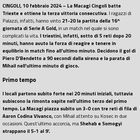
CINGOLI, 10 febbraio 2024 – La Macagi Cingoli batte
Trieste e ottiene la terza vittoria consecutiva
. I ragazzi di
Palazzi, infatti, hanno vinto
21-20 la partita della 16^
giornata di Serie A Gold,
in un match nel quale si sono
complicati la vita.
I triestini, infatti, sotto di 5 reti dopo 20
minuti, hanno avuto la forza di reagire e tenere in
equilibrio in match fino all’ultimo minuto
.
Decidono il gol di
Piero D’Bendetto a 90 secondi dalla sirena e la parata di
Mihail nell’ultimo minuto di gioco.
Primo tempo
I locali partono subito forte nei 20 minuti iniziali, tuttavia
subiscono la rimonta ospite nell’ultimo terzo del primo
tempo. La Macagi piazza subito un 3-0 con tre reti di fila di
Aaron Codina Vivanco,
con Mihail attento su Kosec in due
occasioni. Quest’ultimo accorcia, ma
Shehab e Somogyi
strappano il 5-1 al 9’.