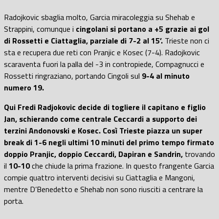
Radojkovic sbaglia molto, Garcia miracoleggia su Shehab e
Strappini, comunque i
cingolani si portano a +5 grazie ai gol
di Rossetti e Ciattaglia, parziale di 7-2 al 15’.
Trieste non ci
sta e recupera due reti con Pranjic e Kosec (7-4). Radojkovic
scaraventa fuori la palla del -3 in contropiede, Compagnucci e
Rossetti ringraziano, portando Cingoli sul
9-4 al minuto
numero 19.
Qui Fredi Radjokovic decide di togliere il capitano e figlio
Jan, schierando come centrale Ceccardi a supporto dei
terzini Andonovski e Kosec. Così Trieste piazza un super
break di 1-6 negli ultimi 10 minuti del primo tempo firmato
doppio Pranjic, doppio Ceccardi, Dapiran e Sandrin,
trovando
il
10-10
che chiude la prima frazione. In questo frangente Garcia
compie quattro interventi decisivi su Ciattaglia e Mangoni,
mentre D’Benedetto e Shehab non sono riusciti a centrare la
porta.