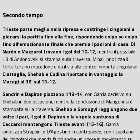
Secondo tempo
Trieste parte meglio nella ripresa e costringe i cingolani a
giocarsi la partita fino alla fine, rispondendo colpo su colpo
fino all’emozionante finale che premia i padroni di casa
.
Di
Nardo e Mazzarol trovano i gol del 10-12
, mentre il possibile
+3 di Andonovski si stampa sulla traversa. Mihail ipnotizza il
forte terzino macedone e dà il via alla contro-rimonta cingolana:
Ciattaglia, Shehab e Codina riportano in vantaggio la
Macagi al 36’ sul 13-12.
Sandrin e Dapiran piazzano il 13-14
, con Garcia decisivo su
Shehab in due occasioni, mentre la conclusione di Mangoni si è
stampata sulla traversa.
Shehab e Somogyi raggiungono due
volte il pari, il gol di Dapiran e la virgola suntuosa di
Ceccardi mantengono Trieste avanti (15-16).
Garcia
ipnotizza Strappini e D’Agostino in contropiede, con il capitano
dei cingolani che manda fuori anche un rigore in movimento su