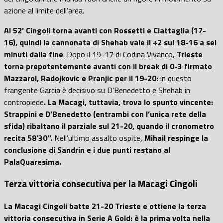
azione al limite dell’area.
Al 52’ Cingoli torna avanti con Rossetti e Ciattaglia (17-
16), quindi la cannonata di Shehab vale il +2 sul 18-16 a sei
minuti dalla fine
. Dopo il 19-17 di Codina Vivanco,
Trieste
torna prepotentemente avanti con il break di 0-3 firmato
Mazzarol, Radojkovic e Pranjic per il 19-20:
in questo
frangente Garcia è decisivo su D’Benedetto e Shehab in
contropiede
. La Macagi, tuttavia, trova lo spunto vincente:
Strappini e D’Benedetto (entrambi con l’unica rete della
sfida) ribaltano il parziale sul 21-20, quando il cronometro
recita 58’30’’.
Nell’ultimo assalto ospite,
Mihail respinge la
conclusione di Sandrin e i due punti restano al
PalaQuaresima.
Terza vittoria consecutiva per la Macagi Cingoli
La Macagi Cingoli batte 21-20 Trieste e ottiene la terza
vittoria consecutiva in Serie A Gold: è la prima volta nella