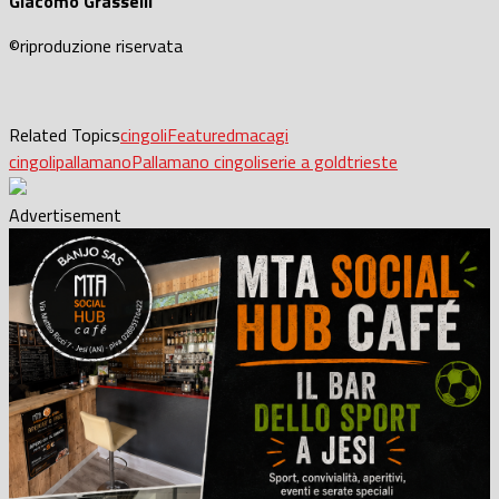
Giacomo Grasselli
©riproduzione riservata
Related Topics
cingoli
Featured
macagi
cingoli
pallamano
Pallamano cingoli
serie a gold
trieste
Advertisement