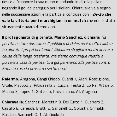
riesce a frapporre la sua mano mandando in alto la palla e
negando il gol del pareggio per i siciliani. Chiaravalle va a segno
nelle successive azioni e la partita si concluse con il
24-26 che
vale la vittoria per i marchigiani in un match
che non è stato
sicuramente avaro di emozioni.
Il protagonista di giornata, Mario Sanchez, dichiara:
“la
partita è stata durissima. Il pubblico di Palermo è molto caldo e
ha aiutato i propri beniamini. Abbiamo sbagliato molto anche a
causa della lunga trasferta, ma siamo comunque riusciti a
portare a casa la partita. Ora già pensiamo alla partita contro
Enna in casa la prossima settimana.”
Palermo:
Aragona, Gangi Chiodo, Guardì 7, Alieri, Rosciglione,
Vitale, Piscopo 3, Pitruzzella 3, Cuccia, Testa 2, Lo Re, Artale 5,
Manno 3, Lopes 1, Gottuso, Provenzano. All. Aragona
Chiaravalle:
Sanchez, Morettin 9, Del Curto 4, Guerrero 2,
Castillo 8, Ceresoli, Brutti 2, Santinelli G., Solustri, Grimaldi,
Ballabio, Santinelli O. 1. All. Guidotti.