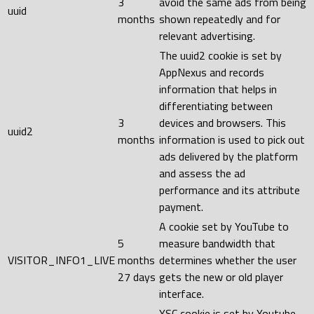
3
avoid the same ads from being
uuid
months
shown repeatedly and for
relevant advertising.
The uuid2 cookie is set by
AppNexus and records
information that helps in
differentiating between
3
devices and browsers. This
uuid2
months
information is used to pick out
ads delivered by the platform
and assess the ad
performance and its attribute
payment.
A cookie set by YouTube to
5
measure bandwidth that
VISITOR_INFO1_LIVE
months
determines whether the user
27 days
gets the new or old player
interface.
YSC cookie is set by Youtube