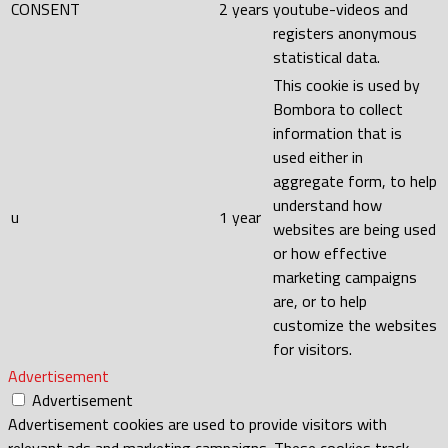
CONSENT
2 years
youtube-videos and
registers anonymous
statistical data.
This cookie is used by
Bombora to collect
information that is
used either in
aggregate form, to help
understand how
u
1 year
websites are being used
or how effective
marketing campaigns
are, or to help
customize the websites
for visitors.
Advertisement
Advertisement
Advertisement cookies are used to provide visitors with
relevant ads and marketing campaigns. These cookies track