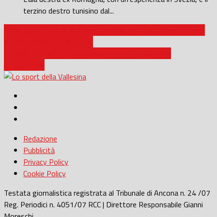
terzino destro tunisino dal...
Pallanuoto / Jesina, al Passetto di Ancona dopo Fermo passa
anche la Persicetana (9-10)
Eccellenza / Jesina, non pervenuta: 1-4 in casa della
Sangiustese
Redazione
Pubblicità
Privacy Policy
Cookie Policy
Testata giornalistica registrata al Tribunale di Ancona n. 24 /07
Reg. Periodici n. 4051/07 RCC | Direttore Responsabile Gianni
Moreschi