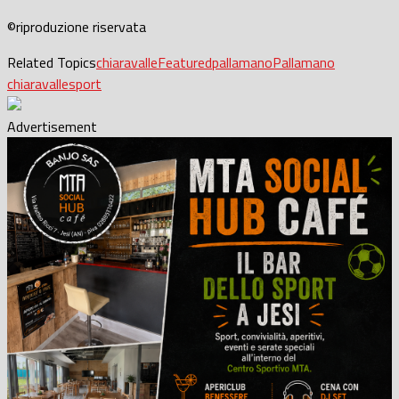
©riproduzione riservata
Related Topics
chiaravalle
Featured
pallamano
Pallamano
chiaravalle
sport
Advertisement