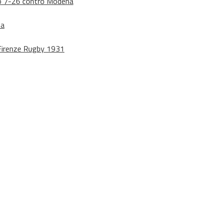
dono 7-26 contro Modena
na
o Firenze Rugby 1931