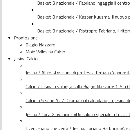
Basket B nazionale / Fabriano ingaggia il centr
Basket B nazionale / Kaspar Kuusma, il nuovo p
Basket B nazionale / Ristropro Fabriano, il rito
Promozione
Biagio Nazzaro
Moie Vallesina Calcio
Jesina Calcio
Jesina / Altro striscione di protesta firmato ‘eppure i
Calcio / Jesina a valanga sulla Biagio Nazzaro: 1-5 a C
Calcio a 5 serie A2 / Diramato il calendario, la Jesina 
Jesina / Luca Giovannini: «Un saluto speciale a tutti i t
Il centenario che verrà / Jesina, Luciano Barboni: «Arez