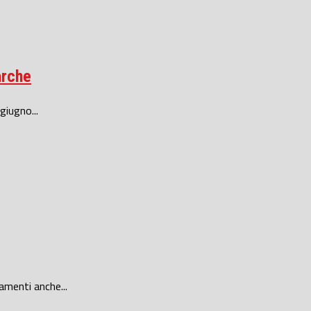
arche
giugno...
zamenti anche...