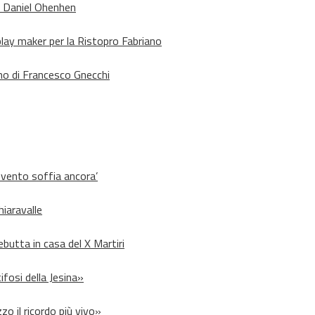
o Daniel Ohenhen
lay maker per la Ristopro Fabriano
rno di Francesco Gnecchi
l vento soffia ancora’
hiaravalle
debutta in casa del X Martiri
ifosi della Jesina»
zo il ricordo più vivo»