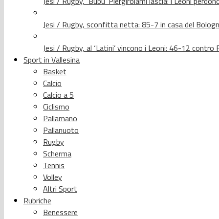
Jesi / Rugby, ‘Bubu’ Piergirolami lascia: i Leoni per
Jesi / Rugby, sconfitta netta: 85-7 in casa del Bolog
Jesi / Rugby, al ‘Latini’ vincono i Leoni: 46-12 contr
Sport in Vallesina
Basket
Calcio
Calcio a 5
Ciclismo
Pallamano
Pallanuoto
Rugby
Scherma
Tennis
Volley
Altri Sport
Rubriche
Benessere