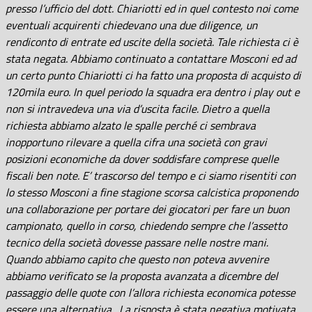
presso l’ufficio del dott. Chiariotti ed in quel contesto noi come
eventuali acquirenti chiedevano una due diligence, un
rendiconto di entrate ed uscite della società. Tale richiesta ci è
stata negata. Abbiamo continuato a contattare Mosconi ed ad
un certo punto Chiariotti ci ha fatto una proposta di acquisto di
120mila euro. In quel periodo la squadra era dentro i play out e
non si intravedeva una via d’uscita facile. Dietro a quella
richiesta abbiamo alzato le spalle perché ci sembrava
inopportuno rilevare a quella cifra una società con gravi
posizioni economiche da dover soddisfare comprese quelle
fiscali ben note. E’ trascorso del tempo e ci siamo risentiti con
lo stesso Mosconi a fine stagione scorsa calcistica proponendo
una collaborazione per portare dei giocatori per fare un buon
campionato, quello in corso, chiedendo sempre che l’assetto
tecnico della società dovesse passare nelle nostre mani.
Quando abbiamo capito che questo non poteva avvenire
abbiamo verificato se la proposta avanzata a dicembre del
passaggio delle quote con l’allora richiesta economica potesse
essere una alternativa. La risposta è stata negativa motivata