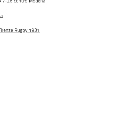
dono 7-26 contro Modena
na
o Firenze Rugby 1931