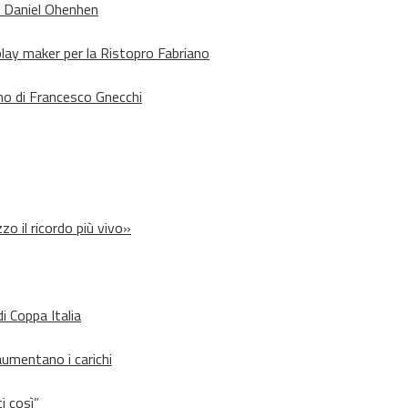
o Daniel Ohenhen
lay maker per la Ristopro Fabriano
rno di Francesco Gnecchi
zo il ricordo più vivo»
i Coppa Italia
aumentano i carichi
i così”