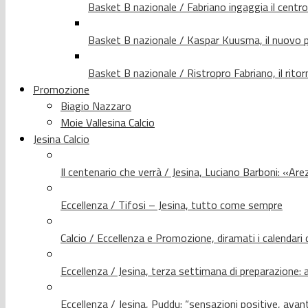
Basket B nazionale / Fabriano ingaggia il centr
Basket B nazionale / Kaspar Kuusma, il nuovo p
Basket B nazionale / Ristropro Fabriano, il rito
Promozione
Biagio Nazzaro
Moie Vallesina Calcio
Jesina Calcio
Il centenario che verrà / Jesina, Luciano Barboni: «Arez
Eccellenza / Tifosi – Jesina, tutto come sempre
Calcio / Eccellenza e Promozione, diramati i calendari d
Eccellenza / Jesina, terza settimana di preparazione: 
Eccellenza / Jesina, Puddu: “sensazioni positive, avant