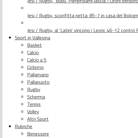
Jesi / Rugby, ‘Bubu’ Piergirolami lascia: i Leoni per
Jesi / Rugby, sconfitta netta: 85-7 in casa del Bolog
Jesi / Rugby, al ‘Latini’ vincono i Leoni: 46-12 contr
Sport in Vallesina
Basket
Calcio
Calcio a 5
Ciclismo
Pallamano
Pallanuoto
Rugby
Scherma
Tennis
Volley
Altri Sport
Rubriche
Benessere