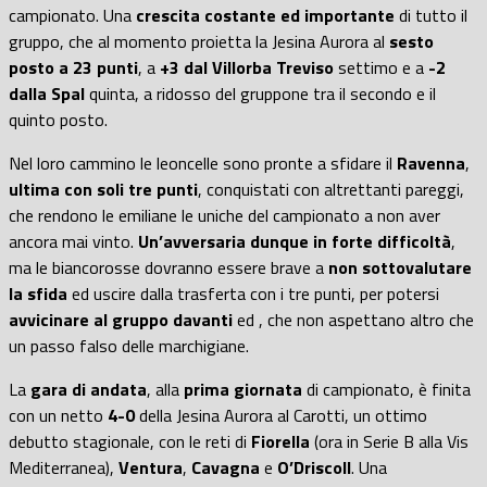
campionato. Una
crescita costante ed importante
di tutto il
gruppo, che al momento proietta la Jesina Aurora al
sesto
posto a 23 punti
, a
+3 dal Villorba Treviso
settimo e a
-2
dalla Spal
quinta, a ridosso del gruppone tra il secondo e il
quinto posto.
Nel loro cammino le leoncelle sono pronte a sfidare il
Ravenna
,
ultima con soli tre punti
, conquistati con altrettanti pareggi,
che rendono le emiliane le uniche del campionato a non aver
ancora mai vinto.
Un’avversaria dunque in forte difficoltà
,
ma le biancorosse dovranno essere brave a
non sottovalutare
la sfida
ed uscire dalla trasferta con i tre punti, per potersi
avvicinare al gruppo davanti
ed , che non aspettano altro che
un passo falso delle marchigiane.
La
gara di andata
, alla
prima giornata
di campionato, è finita
con un netto
4-0
della Jesina Aurora al Carotti, un ottimo
debutto stagionale, con le reti di
Fiorella
(ora in Serie B alla Vis
Mediterranea),
Ventura
,
Cavagna
e
O’Driscoll
. Una