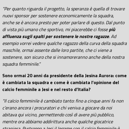
“Per quanto riguarda il progetto, la speranza è quella di trovare
nuovi sponsor per sostenere economicamente la squadra,
anche se è ancora presto per poter parlare di questo. Dal punto
di vista più umano che sportivo, mi piacerebbe ci fosse
più
affluenza sugli spalti per sostenere le nostre ragazze
. Ad
esempio vorrei vedere qualche ragazzo della curva della squadra
maschile, ormai assente dalle loro partite, che ci viene a
sostenere, son sicuro che si innamoreranno anche della nostra
squadra femminile.”
Sono ormai 20 anni da presidente della Jesina Aurora: come
è cambiata la squadra e come è cambiata l’opinione del
calcio femminile a Jesi e nel resto d’Italia?
“Il calcio femminile è cambiato tanto: fino a cinque anni fa non
c’erano ancora i procuratori e chi veniva a giocare da noi
abitava qui vicino, permettendo così di avere più pubblico,
mentre ora abbiamo addirittura anche qualche giocatrice
straniera. Purtroppo a Jesi il legame con il calcio femminile è