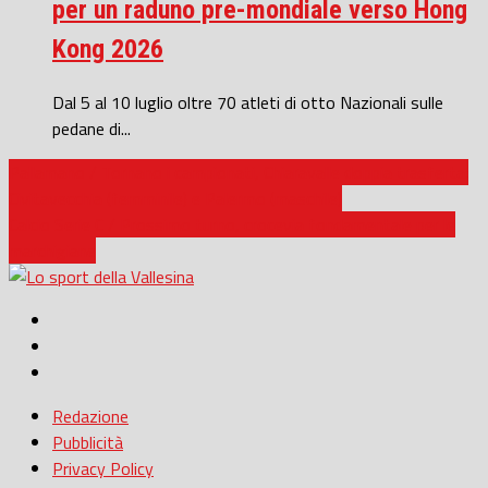
per un raduno pre-mondiale verso Hong
Kong 2026
Dal 5 al 10 luglio oltre 70 atleti di otto Nazionali sulle
pedane di...
Pallamano / Tornano i campionati, Chiaravalle doppia trasferta:
Civitavecchia (femminile) e Palermo (maschile)
Calcio Serie C / Prossimo turno, crocevia fondamentale per le
marchigiane
Redazione
Pubblicità
Privacy Policy