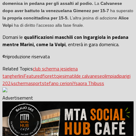
domenica in pedana per gli assalti al podio.
La
Calvanese
dopo aver battuto la venezuelana Gimenez per 15-7
ha superato
la propria concittadina per 15-5.
L’altra jesina di adozione
Alice
Volpi
ha di diritto l’accesso alla fase finale.
Domani le
qualificazioni maschili con Ingargiola in pedana
mentre Marini, come la Volpi
, entrerà in gara domenica.
©riproduzione riservata
Related Topics
club scherma jesi
elena
tangherlini
Featured
fioretto
jesi
matilde calvanese
olimpiadi
parigi
2024
scherma
sport
stefano cerioni
Ysaora Thibuss
Advertisement