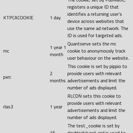
registers a unique ID that
identifies a returning user's
KTPCACOOKIE
1 day
device across websites that
use the same ad network. The
ID is used for targeted ads.
Quantserve sets the mc
1 year 1
mc
cookie to anonymously track
month
user behaviour on the website.
This cookie is set by pippio to
2
provide users with relevant
pxrc
months
advertisements and limit the
number of ads displayed.
RLCDN sets this cookie to
provide users with relevant
rlas3
1 year
advertisements and limit the
number of ads displayed.
The test_cookie is set by
15
doubleclick.net and is used to