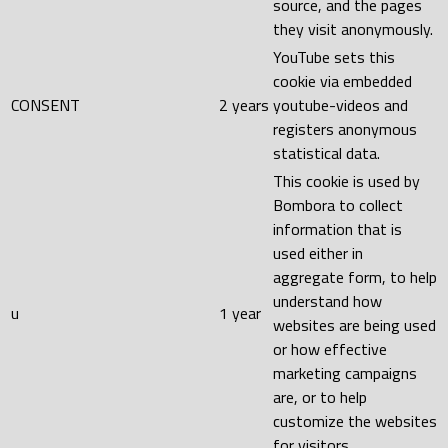
source, and the pages
they visit anonymously.
YouTube sets this
cookie via embedded
CONSENT
2 years
youtube-videos and
registers anonymous
statistical data.
This cookie is used by
Bombora to collect
information that is
used either in
aggregate form, to help
understand how
u
1 year
websites are being used
or how effective
marketing campaigns
are, or to help
customize the websites
for visitors.