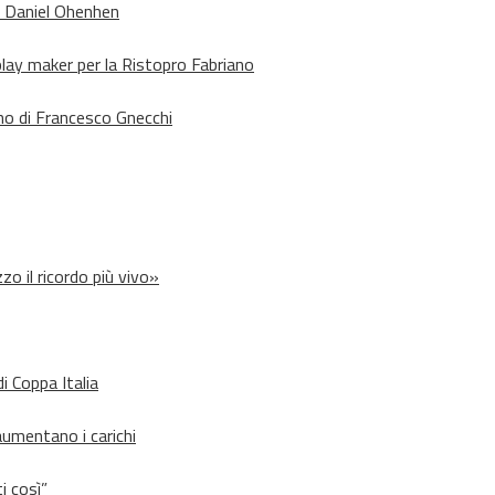
o Daniel Ohenhen
lay maker per la Ristopro Fabriano
rno di Francesco Gnecchi
zo il ricordo più vivo»
i Coppa Italia
aumentano i carichi
i così”