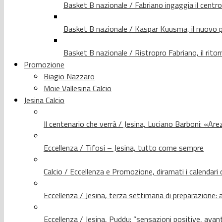
Basket B nazionale / Fabriano ingaggia il centr
Basket B nazionale / Kaspar Kuusma, il nuovo p
Basket B nazionale / Ristropro Fabriano, il rito
Promozione
Biagio Nazzaro
Moie Vallesina Calcio
Jesina Calcio
Il centenario che verrà / Jesina, Luciano Barboni: «Arez
Eccellenza / Tifosi – Jesina, tutto come sempre
Calcio / Eccellenza e Promozione, diramati i calendari d
Eccellenza / Jesina, terza settimana di preparazione: 
Eccellenza / Jesina, Puddu: “sensazioni positive, avant