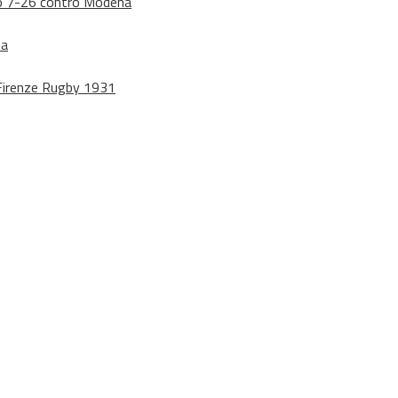
dono 7-26 contro Modena
na
o Firenze Rugby 1931