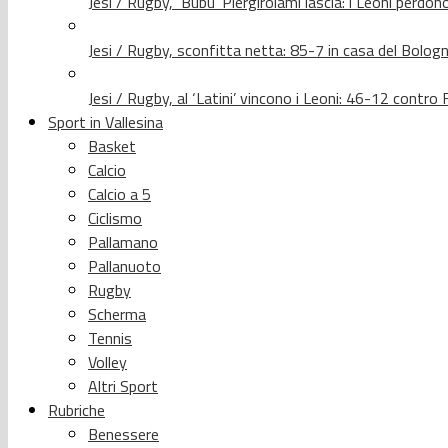
Jesi / Rugby, ‘Bubu’ Piergirolami lascia: i Leoni per
Jesi / Rugby, sconfitta netta: 85-7 in casa del Bolog
Jesi / Rugby, al ‘Latini’ vincono i Leoni: 46-12 contr
Sport in Vallesina
Basket
Calcio
Calcio a 5
Ciclismo
Pallamano
Pallanuoto
Rugby
Scherma
Tennis
Volley
Altri Sport
Rubriche
Benessere