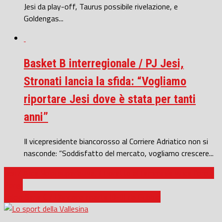
Jesi da play-off, Taurus possibile rivelazione, e
Goldengas...
Basket B interregionale / PJ Jesi,
Stronati lancia la sfida: “Vogliamo
riportare Jesi dove è stata per tanti
anni”
Il vicepresidente biancorosso al Corriere Adriatico non si
nasconde: “Soddisfatto del mercato, vogliamo crescere...
Jesi / Alice Volpi superlativa, il fioretto al femminile vince l’oro a
Parigi
Calcio Serie C / L’Ancona riparte (0-0) da Gubbio