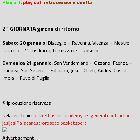
P
lay off
,
play out
,
retrocessione diretta
2° GIORNATA girone di ritorno
Sabato 20 gennaio:
Bisceglie – Ravenna, Vicenza – Mestre,
Taranto – Virtus Imola, Lumezzane – Roseto
Domenica 21 gennaio:
San Vendemiano – Ozzano, Faenza –
Padova, San Severo – Fabriano, Jesi – Chieti, Andrea Costa
Imola – Ruvo di Puglia
©riproduzione riservata
Related Topics
basket
basket academy jesi
general contractor
jesi
jesi
Pallacanestro
roseto basket
sport
Advertisement