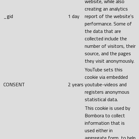
website, while also
creating an analytics
_gid
1 day
report of the website's
performance. Some of
the data that are
collected include the
number of visitors, their
source, and the pages
they visit anonymously.
YouTube sets this
cookie via embedded
CONSENT
2 years
youtube-videos and
registers anonymous
statistical data.
This cookie is used by
Bombora to collect
information that is
used either in
aggregate form, to help