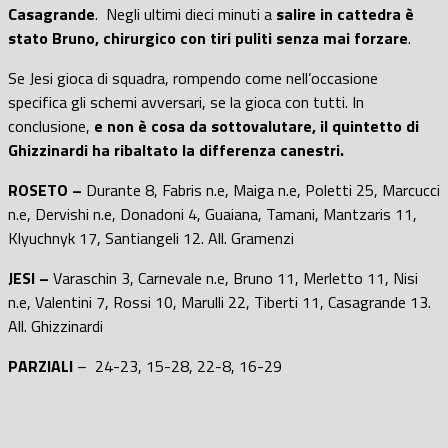
Casagrande
. Negli ultimi dieci minuti a
salire in cattedra è
stato Bruno, chirurgico con tiri puliti senza mai forzare
.
Se Jesi gioca di squadra, rompendo come nell’occasione
specifica gli schemi avversari, se la gioca con tutti. In
conclusione,
e non è cosa da sottovalutare, il quintetto di
Ghizzinardi ha ribaltato la differenza canestri.
ROSETO –
Durante 8, Fabris n.e, Maiga n.e, Poletti 25, Marcucci
n.e, Dervishi n.e, Donadoni 4, Guaiana, Tamani, Mantzaris 11,
Klyuchnyk 17, Santiangeli 12. All. Gramenzi
JESI –
Varaschin 3, Carnevale n.e, Bruno 11, Merletto 11, Nisi
n.e, Valentini 7, Rossi 10, Marulli 22, Tiberti 11, Casagrande 13.
All. Ghizzinardi
PARZIALI
– 24-23, 15-28, 22-8, 16-29